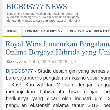
BIGBOS777 NEWS
situs online yang menyajikan informasi mengenai link
alternatif resmi bigbos777 dalam permainan slot game
dengan rtp winrate terbaik dan terpercaya di indonesia
HOME
LINK DAFTAR BIGBOS777
BONUS NEW MEMBER BIG
Royal Wins Luncurkan Pengalam
Online Bergaya Hibrida yang Un
zzzzz
on Rabu, 02 April 2025 -
BIGBOS777
- Studio desain gim yang berbasis
baru saja merilis pengalaman kasino sosial y
– Kash Karnival dari Mojikan, dengan tangg
menunjukkan bahwa itu bisa menjadi pen
berikutnya yang dicari oleh industri gim. S
pengujian ekstensif selama tahun 2013, p