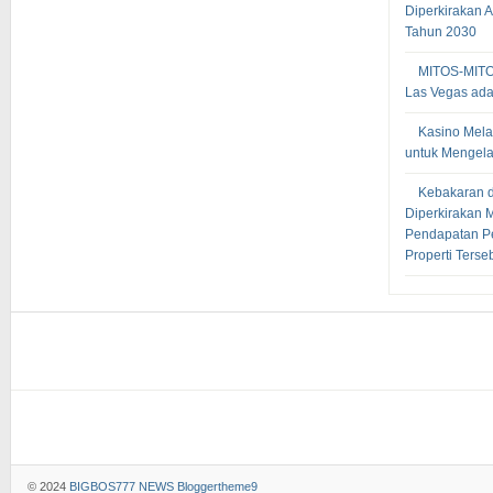
Diperkirakan 
Tahun 2030
MITOS-MIT
Las Vegas adal
Kasino Mela
untuk Mengela
Kebakaran d
Diperkirakan
Pendapatan Pe
Properti Terse
© 2024
BIGBOS777 NEWS
Bloggertheme9