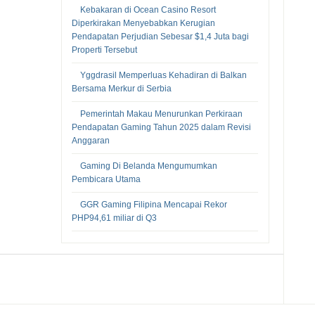
Kebakaran di Ocean Casino Resort
Diperkirakan Menyebabkan Kerugian
Pendapatan Perjudian Sebesar $1,4 Juta bagi
Properti Tersebut
Yggdrasil Memperluas Kehadiran di Balkan
Bersama Merkur di Serbia
Pemerintah Makau Menurunkan Perkiraan
Pendapatan Gaming Tahun 2025 dalam Revisi
Anggaran
Gaming Di Belanda Mengumumkan
Pembicara Utama
GGR Gaming Filipina Mencapai Rekor
PHP94,61 miliar di Q3