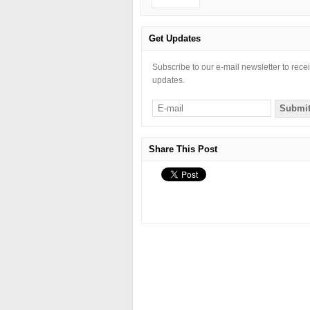
Get Updates
Subscribe to our e-mail newsletter to rece
updates.
Share This Post