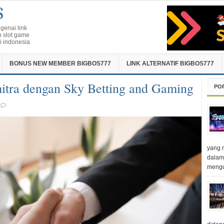
S
genai link
n slot game
i indonesia
BONUS NEW MEMBER BIGBOS777
LINK ALTERNATIF BIGBOS777
tra dengan Sky Betting and Gaming
PO
-
yang 
dalam 
mengu