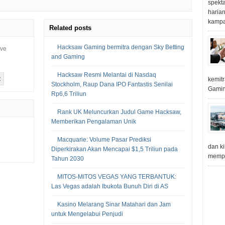
spekta
haria
kampa
Related posts
Hacksaw Gaming bermitra dengan Sky Betting
ive
and Gaming
Hacksaw Resmi Melantai di Nasdaq
kemitr
Stockholm, Raup Dana IPO Fantastis Senilai
Gaming
Rp6,6 Triliun
Rank UK Meluncurkan Judul Game Hacksaw,
Memberikan Pengalaman Unik
Macquarie: Volume Pasar Prediksi
dan ki
Diperkirakan Akan Mencapai $1,5 Triliun pada
mempe
Tahun 2030
MITOS-MITOS VEGAS YANG TERBANTUK:
Las Vegas adalah Ibukota Bunuh Diri di AS
Kasino Melarang Sinar Matahari dan Jam
untuk Mengelabui Penjudi