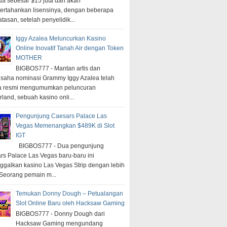
da sebesar $15 juta dan akan
rtahankan lisensinya, dengan beberapa
asan, setelah penyelidik...
Iggy Azalea Meluncurkan Kasino
Online Inovatif Tanah Air dengan Token
MOTHER
BIGBOS777 - Mantan artis dan
saha nominasi Grammy Iggy Azalea telah
a resmi mengumumkan peluncuran
land, sebuah kasino onli...
Pengunjung Caesars Palace Las
Vegas Memenangkan $489K di Slot
IGT
BIGBOS777 - Dua pengunjung
rs Palace Las Vegas baru-baru ini
ggalkan kasino Las Vegas Strip dengan lebih
 Seorang pemain m...
Temukan Donny Dough – Petualangan
Slot Online Baru oleh Hacksaw Gaming
BIGBOS777 - Donny Dough dari
Hacksaw Gaming mengundang