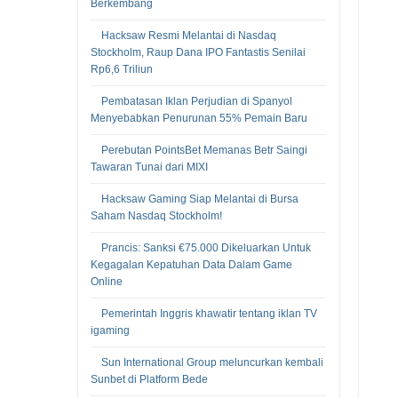
Berkembang
Hacksaw Resmi Melantai di Nasdaq
Stockholm, Raup Dana IPO Fantastis Senilai
Rp6,6 Triliun
Pembatasan Iklan Perjudian di Spanyol
Menyebabkan Penurunan 55% Pemain Baru
Perebutan PointsBet Memanas Betr Saingi
Tawaran Tunai dari MIXI
Hacksaw Gaming Siap Melantai di Bursa
Saham Nasdaq Stockholm!
Prancis: Sanksi €75.000 Dikeluarkan Untuk
Kegagalan Kepatuhan Data Dalam Game
Online
Pemerintah Inggris khawatir tentang iklan TV
igaming
Sun International Group meluncurkan kembali
Sunbet di Platform Bede