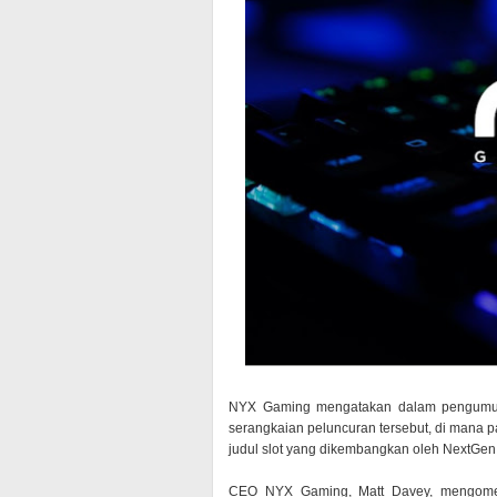
NYX Gaming mengatakan dalam pengumuma
serangkaian peluncuran tersebut, di mana p
judul slot yang dikembangkan oleh NextGen,
CEO NYX Gaming, Matt Davey, mengomen