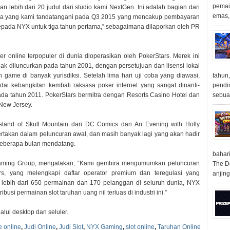
pemai
n lebih dari 20 judul dari studio kami NextGen. Ini adalah bagian dari
emas,
aya yang kami tandatangani pada Q3 2015 yang mencakup pembayaran
pada NYX untuk tiga tahun pertama,” sebagaimana dilaporkan oleh PR
er online terpopuler di dunia dioperasikan oleh PokerStars. Merek ini
ejak diluncurkan pada tahun 2001, dengan persetujuan dan lisensi lokal
tahun
ame di banyak yurisdiksi. Setelah lima hari uji coba yang diawasi,
pendi
i kebangkitan kembali raksasa poker internet yang sangat dinanti-
sebuah
pada tahun 2011. PokerStars bermitra dengan Resorts Casino Hotel dan
 New Jersey.
 Island of Skull Mountain dari DC Comics dan An Evening with Holly
ertakan dalam peluncuran awal, dan masih banyak lagi yang akan hadir
beberapa bulan mendatang.
bahar
Gaming Group, mengatakan, “Kami gembira mengumumkan peluncuran
The D
s, yang melengkapi daftar operator premium dan teregulasi yang
anjing
 lebih dari 650 permainan dan 170 pelanggan di seluruh dunia, NYX
i permainan slot taruhan uang riil terluas di industri ini.”
lui desktop dan seluler.
 online
,
Judi Online
,
Judi Slot
,
NYX Gaming
,
slot online
,
Taruhan Online