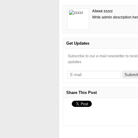
About zzzzz
Write admin description her
Get Updates
Subscribe to our e-mail newsletter to rece
updates.
Share This Post