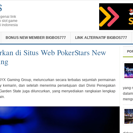
S
genai link
n slot game
i indonesia
BONUS NEW MEMBER BIGBOS777
LINK ALTERNATIF BIGBOS777
rkan di Situs Web PokerStars New
PO
ing
 NYX Gaming Group, meluncurkan secara terbatas sejumlah permainan
ey kemarin, dan setelah menerima persetujuan dari Divisi Penegakan
yang 
Garden State juga diluncurkan, yang menyediakan rangkaian lengkap
dalam 
in.
mengu