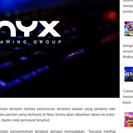
diden
mempe
pembat
pengu
secar
Mother
Caesa
menin
kaya.
n kemarin bahwa peluncuran tersebut adalah yang pertama dari
ara pemain yang berbasis di New Jersey akan diberikan akses ke judul-
 studio milik pemasok tersebut.
tari pengumuman tersebut dengan mengatakan, “Senang melihat