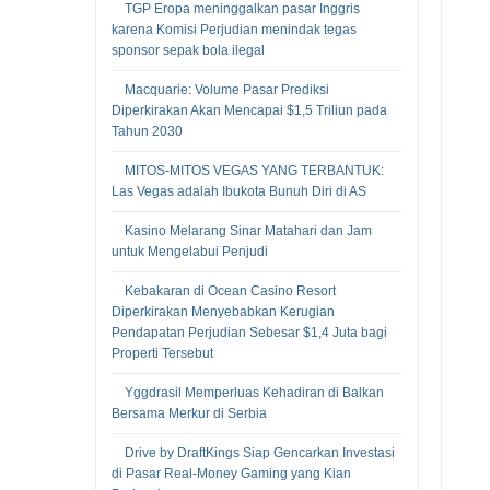
TGP Eropa meninggalkan pasar Inggris
karena Komisi Perjudian menindak tegas
sponsor sepak bola ilegal
Macquarie: Volume Pasar Prediksi
Diperkirakan Akan Mencapai $1,5 Triliun pada
Tahun 2030
MITOS-MITOS VEGAS YANG TERBANTUK:
Las Vegas adalah Ibukota Bunuh Diri di AS
Kasino Melarang Sinar Matahari dan Jam
untuk Mengelabui Penjudi
Kebakaran di Ocean Casino Resort
Diperkirakan Menyebabkan Kerugian
Pendapatan Perjudian Sebesar $1,4 Juta bagi
Properti Tersebut
Yggdrasil Memperluas Kehadiran di Balkan
Bersama Merkur di Serbia
Drive by DraftKings Siap Gencarkan Investasi
di Pasar Real-Money Gaming yang Kian