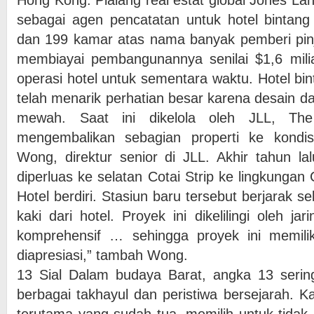
Hong Kong. Pialang real estat global Jones Lang
sebagai agen pencatatan untuk hotel bintang l
dan 199 kamar atas nama banyak pemberi p
membiayai pembangunannya senilai $1,6 milia
operasi hotel untuk sementara waktu. Hotel bint
telah menarik perhatian besar karena desain
mewah. Saat ini dikelola oleh JLL, T
mengembalikan sebagian properti ke kondi
Wong, direktur senior di JLL. Akhir tahun lal
diperluas ke selatan Cotai Strip ke lingkunga
Hotel berdiri. Stasiun baru tersebut berjarak sek
kaki dari hotel. Proyek ini dikelilingi oleh ja
komprehensif … sehingga proyek ini memilik
diapresiasi,” tambah Wong.
13 Sial Dalam budaya Barat, angka 13 sering
berbagai takhayul dan peristiwa bersejarah. Ka