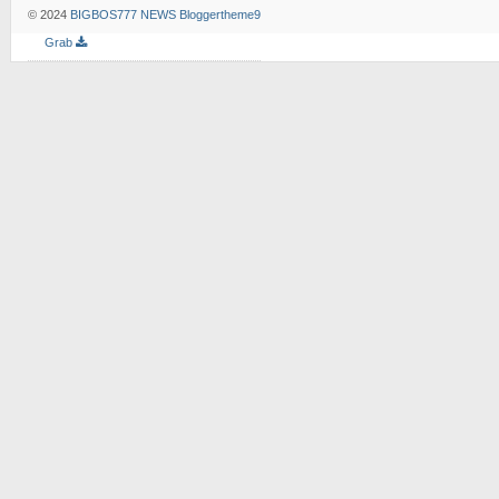
© 2024
BIGBOS777 NEWS
Bloggertheme9
Grab