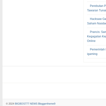
Perebutan P
Tawaran Tunai
Hacksaw Gam
Saham Nasdaq
Prancis: Sa
Kegagalan Ke
Online
Pemerintah I
igaming
© 2024
BIGBOS777 NEWS
Bloggertheme9