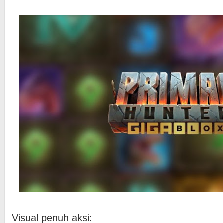
Visual penuh aksi: