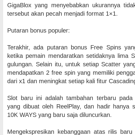
GigaBlox yang menyebabkan ukurannya tida
tersebut akan pecah menjadi format 1×1.
Putaran bonus populer:
Terakhir, ada putaran bonus Free Spins yang
ketika pemain mendaratkan setidaknya lima Sca
gulungan. Selain itu, untuk setiap Scatter ya
mendapatkan 2 free spin yang memiliki pengga
dari x1 dan meningkat setiap kali fitur Cascadi
Slot baru ini adalah tambahan terbaru pad
yang dibuat oleh ReelPlay, dan hadir hanya se
10K WAYS yang baru saja diluncurkan.
Mengekspresikan kebanggaan atas rilis baru 