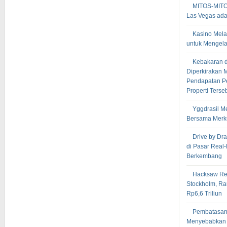
MITOS-MIT
Las Vegas adal
Kasino Mela
untuk Mengela
Kebakaran d
Diperkirakan
Pendapatan Pe
Properti Terse
Yggdrasil M
Bersama Merku
Drive by Dra
di Pasar Real
Berkembang
Hacksaw Res
Stockholm, Ra
Rp6,6 Triliun
Pembatasan 
Menyebabkan 