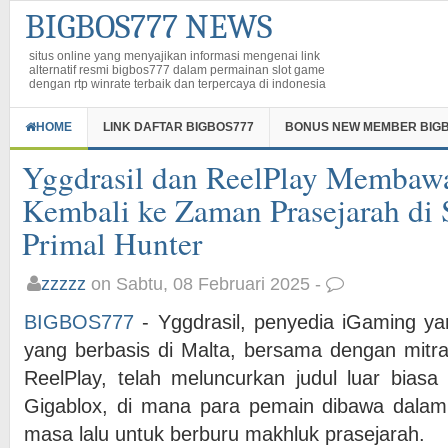
BIGBOS777 NEWS
situs online yang menyajikan informasi mengenai link
alternatif resmi bigbos777 dalam permainan slot game
dengan rtp winrate terbaik dan terpercaya di indonesia
HOME
LINK DAFTAR BIGBOS777
BONUS NEW MEMBER BIG
Yggdrasil dan ReelPlay Membaw
Kembali ke Zaman Prasejarah di 
Primal Hunter
zzzzz
on Sabtu, 08 Februari 2025 -
BIGBOS777
- Yggdrasil, penyedia iGaming yan
yang berbasis di Malta, bersama dengan mitr
ReelPlay, telah meluncurkan judul luar biasa 
Gigablox, di mana para pemain dibawa dalam 
masa lalu untuk berburu makhluk prasejarah.