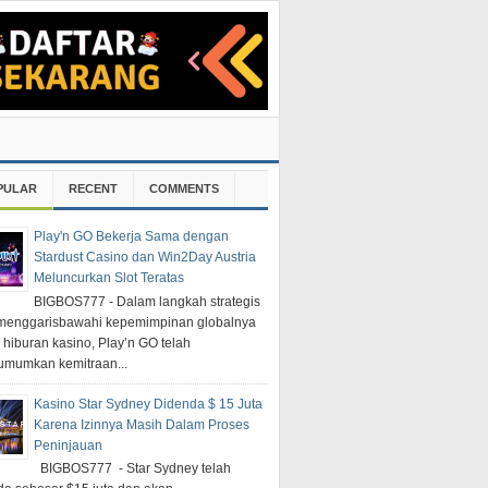
PULAR
RECENT
COMMENTS
Play'n GO Bekerja Sama dengan
Stardust Casino dan Win2Day Austria
Meluncurkan Slot Teratas
BIGBOS777 - Dalam langkah strategis
menggarisbawahi kepemimpinan globalnya
hiburan kasino, Play’n GO telah
mumkan kemitraan...
Kasino Star Sydney Didenda $ 15 Juta
Karena Izinnya Masih Dalam Proses
Peninjauan
BIGBOS777 - Star Sydney telah