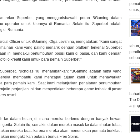
pemai
emas,
 tahun rekor Superbet, yang menggarisbawahi peran BGaming dalam
 operator untuk kliennya di Rumania. Selain itu, Superbet adalah
ng di Rumania.
rcial Officer untuk BGaming, Olga Levshina, mengatakan: “Kami sangat
tahun
rmainan kami yang paling menarik dengan platform terkenal Superbet
pendi
aan ini mengakui pertumbuhan posisi kami di pasar, dan kami dengan
sebuah
folio kreatif kami untuk para pemain Superbet.”
Superbet, Nicholas Yu, menambahkan: “BGaming adalah mitra yang
n mereka membantu kami mencapai tujuan kami untuk menawarkan
da para pemain kami. Saat kami melanjutkan perjalanan pertumbuhan
njalin perjanjian ini dan menyediakan beberapa game terbaik di pasar
bahar
ers resmi.
The D
anjing
auh ke dalam hutan, di mana mereka bertemu dengan banyak hewan
n gorila. Selain itu, semakin dalam mereka masuk ke dalam hutan lebat,
akan mereka buat, karena mereka akan menemukan permata berkilau,
 akan mengaktifkan putaran bonus Free Spins.