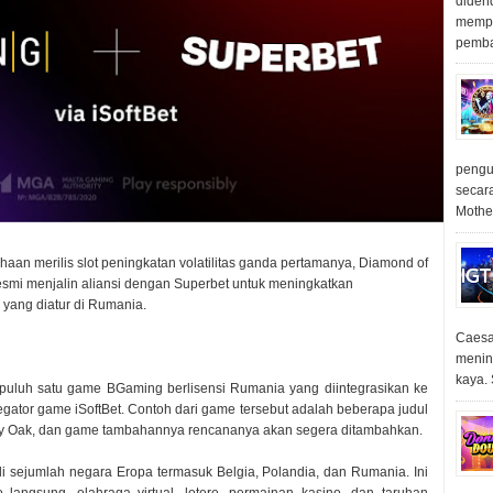
diden
mempe
pembat
pengu
secar
Mother
haan merilis slot peningkatan volatilitas ganda pertamanya, Diamond of
esmi menjalin aliansi dengan Superbet untuk meningkatkan
yang diatur di Rumania.
Caesa
menin
kaya.
 puluh satu game BGaming berlisensi Rumania yang diintegrasikan ke
egator game iSoftBet. Contoh dari game tersebut adalah beberapa judul
Lucky Oak, dan game tambahannya rencananya akan segera ditambahkan.
 sejumlah negara Eropa termasuk Belgia, Polandia, dan Rumania. Ini
ngsung, olahraga virtual, lotere, permainan kasino, dan taruhan