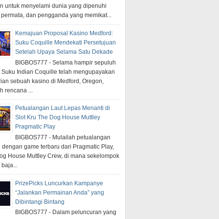
n untuk menyelami dunia yang dipenuhi
 permata, dan pengganda yang memikat...
Kemajuan Proposal Kasino Medford:
Suku Coquille Mendekati Persetujuan
Setelah Upaya Selama Satu Dekade
BIGBOS777 - Selama hampir sepuluh
, Suku Indian Coquille telah mengupayakan
rian sebuah kasino di Medford, Oregon,
 rencana ...
Petualangan Laut Lepas Menanti di
Slot Kru The Dog House Muttley
Pragmatic Play
BIGBOS777 - Mulailah petualangan
i dengan game terbaru dari Pragmatic Play,
og House Muttley Crew, di mana sekelompok
 baja...
PrizePicks Luncurkan Kampanye
“Jalankan Permainan Anda” yang
Dibintangi Bintang
BIGBOS777 - Dalam peluncuran yang