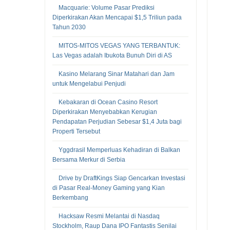
Macquarie: Volume Pasar Prediksi
Diperkirakan Akan Mencapai $1,5 Triliun pada
Tahun 2030
MITOS-MITOS VEGAS YANG TERBANTUK:
Las Vegas adalah Ibukota Bunuh Diri di AS
Kasino Melarang Sinar Matahari dan Jam
untuk Mengelabui Penjudi
Kebakaran di Ocean Casino Resort
Diperkirakan Menyebabkan Kerugian
Pendapatan Perjudian Sebesar $1,4 Juta bagi
Properti Tersebut
Yggdrasil Memperluas Kehadiran di Balkan
Bersama Merkur di Serbia
Drive by DraftKings Siap Gencarkan Investasi
di Pasar Real-Money Gaming yang Kian
Berkembang
Hacksaw Resmi Melantai di Nasdaq
Stockholm, Raup Dana IPO Fantastis Senilai