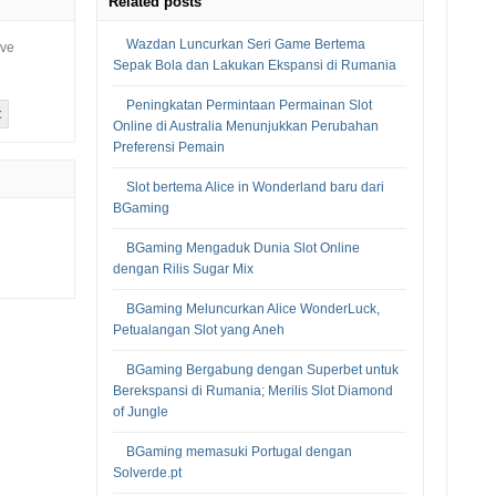
Related posts
Wazdan Luncurkan Seri Game Bertema
ive
Sepak Bola dan Lakukan Ekspansi di Rumania
Peningkatan Permintaan Permainan Slot
Online di Australia Menunjukkan Perubahan
Preferensi Pemain
Slot bertema Alice in Wonderland baru dari
BGaming
BGaming Mengaduk Dunia Slot Online
dengan Rilis Sugar Mix
BGaming Meluncurkan Alice WonderLuck,
Petualangan Slot yang Aneh
BGaming Bergabung dengan Superbet untuk
Berekspansi di Rumania; Merilis Slot Diamond
of Jungle
BGaming memasuki Portugal dengan
Solverde.pt