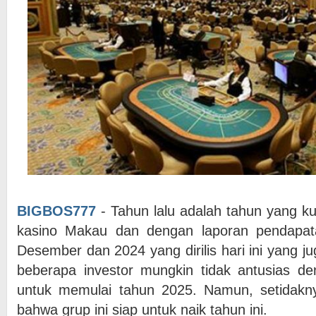
BIGBOS777
- Tahun lalu adalah tahun yang k
kasino Makau dan dengan laporan pendapat
Desember dan 2024 yang dirilis hari ini yang 
beberapa investor mungkin tidak antusias d
untuk memulai tahun 2025. Namun, setidakny
bahwa grup ini siap untuk naik tahun ini.