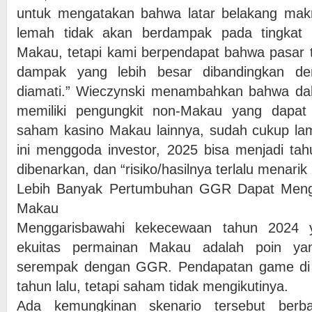
untuk mengatakan bahwa latar belakang makr
lemah tidak akan berdampak pada tingkat 
Makau, tetapi kami berpendapat bahwa pasar 
dampak yang lebih besar dibandingkan d
diamati.” Wieczynski menambahkan bahwa d
memiliki pengungkit non-Makau yang dapat d
saham kasino Makau lainnya, sudah cukup l
ini menggoda investor, 2025 bisa menjadi ta
dibenarkan, dan “risiko/hasilnya terlalu menarik
Lebih Banyak Pertumbuhan GGR Dapat Men
Makau
Menggarisbawahi kekecewaan tahun 2024 y
ekuitas permainan Makau adalah poin ya
serempak dengan GGR. Pendapatan game di 
tahun lalu, tetapi saham tidak mengikutinya.
Ada kemungkinan skenario tersebut berba