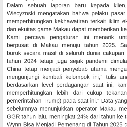
Dalam sebuah laporan baru kepada klien, 
Wiecyznski mengatakan bahwa pelaku pasar t
memperhitungkan kekhawatiran terkait iklim 
dan ekuitas game Makau dapat memberikan kena
Kami percaya pengaturan ini menarik u
berpusat di Makau menuju tahun 2025. Sa
buruk secara masif di seluruh dunia cakupan
tahun 2024 tetapi juga sejak pandemi dimula
China tetap menjadi penyebab utama mengapa
mengunjungi kembali kelompok ini,” tulis an
berdasarkan level perdagangan saat ini, kam
memperhitungkan lebih dari cukup tekana
pemerintahan Trump) pada saat ini.” Data yang d
sebelumnya menunjukkan operator Makau me
GGR tahun lalu, meningkat 24% dari tahun ke 
Wynn Bisa Menjadi Pemenang di Tahun 2025 d