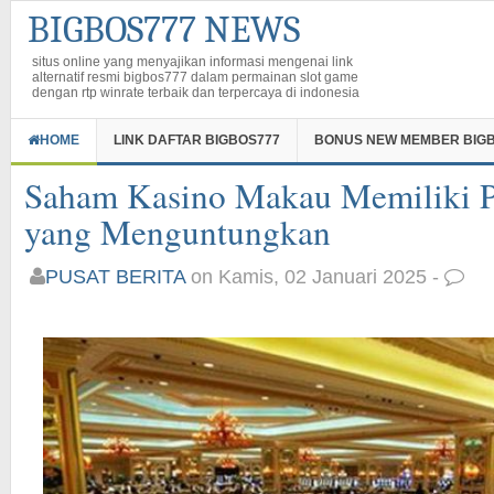
BIGBOS777 NEWS
situs online yang menyajikan informasi mengenai link
alternatif resmi bigbos777 dalam permainan slot game
dengan rtp winrate terbaik dan terpercaya di indonesia
HOME
LINK DAFTAR BIGBOS777
BONUS NEW MEMBER BIG
Saham Kasino Makau Memiliki P
yang Menguntungkan
PUSAT BERITA
on Kamis, 02 Januari 2025 -