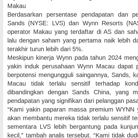
Makau
Berdasarkan persentase pendapatan dan p
Sands (NYSE: LVS) dan Wynn Resorts (N
operator Makau yang terdaftar di AS dan sah
lalu dengan saham yang pertama naik lebih d
terakhir turun lebih dari 5%.
Meskipun kinerja Wynn pada tahun 2024 men
yakin induk perusahaan Wynn Macau dapat pul
berpotensi mengungguli saingannya, Sands, k
Macau tidak terlalu sensitif terhadap kon
dibandingkan dengan Sands China, yang m
pendapatan yang signifikan dari pelanggan pas
“Kami yakin paparan massa premium WYNN yan
akan membantu mereka tidak terlalu sensitif t
sementara LVS lebih bergantung pada kunju
kecil,” tambah analis tersebut. “Kami tidak du