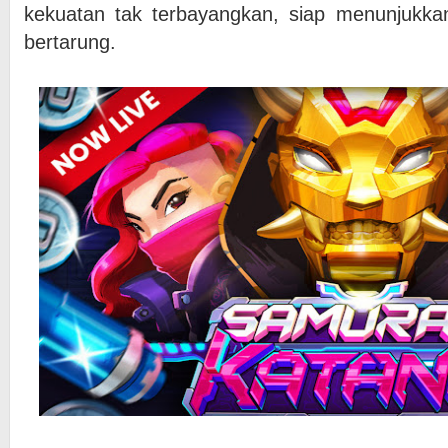
kekuatan tak terbayangkan, siap menunjukk
bertarung.