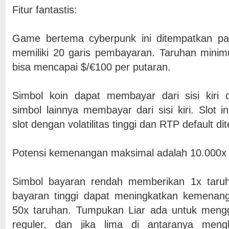
Fitur fantastis:
Game bertema cyberpunk ini ditempatkan p
memiliki 20 garis pembayaran. Taruhan mini
bisa mencapai $/€100 per putaran.
Simbol koin dapat membayar dari sisi kiri
simbol lainnya membayar dari sisi kiri. Slot 
slot dengan volatilitas tinggi dan RTP default 
Potensi kemenangan maksimal adalah 10.000x 
Simbol bayaran rendah memberikan 1x taru
bayaran tinggi dapat meningkatkan kemenan
50x taruhan. Tumpukan Liar ada untuk meng
reguler, dan jika lima di antaranya meng