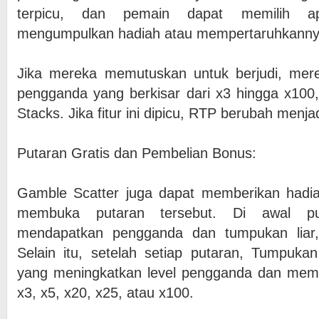
terpicu, dan pemain dapat memilih a
mengumpulkan hadiah atau mempertaruhkanny
Jika mereka memutuskan untuk berjudi, me
pengganda yang berkisar dari x3 hingga x100, 
Stacks. Jika fitur ini dipicu, RTP berubah menj
Putaran Gratis dan Pembelian Bonus:
Gamble Scatter juga dapat memberikan hadiah
membuka putaran tersebut. Di awal pu
mendapatkan pengganda dan tumpukan liar, 
Selain itu, setelah setiap putaran, Tumpukan
yang meningkatkan level pengganda dan mem
x3, x5, x20, x25, atau x100.