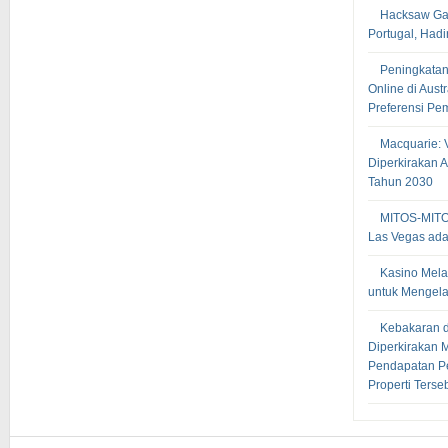
Hacksaw Gami
Portugal, Hadi
Peningkatan
Online di Aus
Preferensi Pe
Macquarie: 
Diperkirakan 
Tahun 2030
MITOS-MIT
Las Vegas adal
Kasino Mela
untuk Mengela
Kebakaran d
Diperkirakan
Pendapatan Pe
Properti Terse