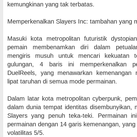
kemungkinan yang tak terbatas.
Memperkenalkan Slayers Inc: tambahan yang 
Masuki kota metropolitan futuristik dystopia
pemain membenamkan diri dalam petualan
mengiris musuh untuk mencari kekuatan te
gulungan, 4 baris ini memperkenalkan 
DuelReels, yang menawarkan kemenangan 
lipat taruhan di semua mode permainan.
Dalam latar kota metropolitan cyberpunk, pe
dalam dunia tempat identitas disembunyikan,
Slayers yang penuh teka-teki. Permainan ini
permainan dengan 14 garis kemenangan, yang 
volatilitas 5/5.