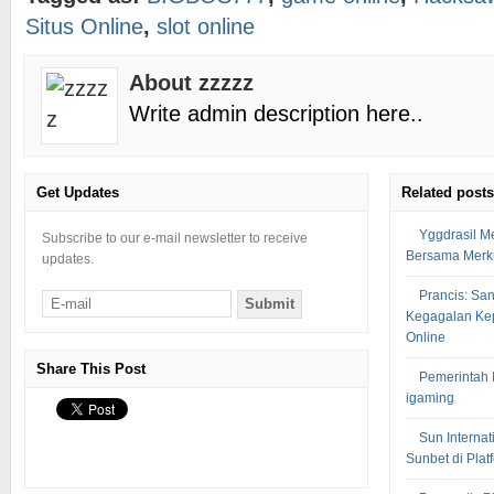
Situs Online
,
slot online
About zzzzz
Write admin description here..
Get Updates
Related posts
Yggdrasil M
Subscribe to our e-mail newsletter to receive
Bersama Merku
updates.
Prancis: Sa
Kegagalan Ke
Online
Share This Post
Pemerintah I
igaming
Sun Interna
Sunbet di Pla