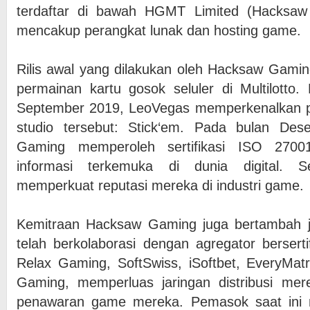
terdaftar di bawah HGMT Limited (Hacksaw
mencakup perangkat lunak dan hosting game.
Rilis awal yang dilakukan oleh Hacksaw Gami
permainan kartu gosok seluler di Multilotto
September 2019, LeoVegas memperkenalkan p
studio tersebut: Stick‘em. Pada bulan De
Gaming memperoleh sertifikasi ISO 2700
informasi terkemuka di dunia digital. Se
memperkuat reputasi mereka di industri game.
Kemitraan Hacksaw Gaming juga bertambah 
telah berkolaborasi dengan agregator bersert
Relax Gaming, SoftSwiss, iSoftbet, EveryMat
Gaming, memperluas jaringan distribusi me
penawaran game mereka. Pemasok saat ini me