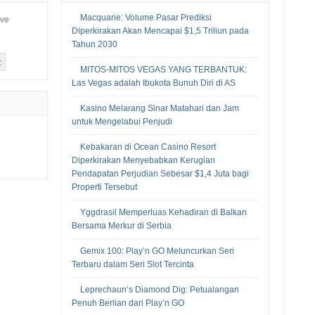
Macquarie: Volume Pasar Prediksi
ive
Diperkirakan Akan Mencapai $1,5 Triliun pada
Tahun 2030
MITOS-MITOS VEGAS YANG TERBANTUK:
Las Vegas adalah Ibukota Bunuh Diri di AS
Kasino Melarang Sinar Matahari dan Jam
untuk Mengelabui Penjudi
Kebakaran di Ocean Casino Resort
Diperkirakan Menyebabkan Kerugian
Pendapatan Perjudian Sebesar $1,4 Juta bagi
Properti Tersebut
Yggdrasil Memperluas Kehadiran di Balkan
Bersama Merkur di Serbia
Gemix 100: Play’n GO Meluncurkan Seri
Terbaru dalam Seri Slot Tercinta
Leprechaun’s Diamond Dig: Petualangan
Penuh Berlian dari Play’n GO