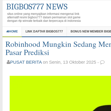
BIGBOS777 NEWS
situs online yang menyajikan informasi mengenai link
alternatif resmi bigbos777 dalam permainan slot game
dengan rtp winrate terbaik dan terpercaya di indonesia
HOME
LINK DAFTAR BIGBOS777
BONUS NEW MEMBER BIG
Robinhood Mungkin Sedang Menc
Pasar Prediksi
PUSAT BERITA
on Senin, 13 Oktober 2025 -