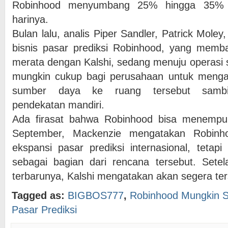
Robinhood menyumbang 25% hingga 35% v
harinya.
Bulan lalu, analis Piper Sandler, Patrick Mol
bisnis pasar prediksi Robinhood, yang memb
merata dengan Kalshi, sedang menuju operasi sen
mungkin cukup bagi perusahaan untuk mengal
sumber daya ke ruang tersebut sambi
pendekatan mandiri.
Ada firasat bahwa Robinhood bisa menempuh 
September, Mackenzie mengatakan Robinh
ekspansi pasar prediksi internasional, tetapi
sebagai bagian dari rencana tersebut. Sete
terbarunya, Kalshi mengatakan akan segera ter
Tagged as:
BIGBOS777
,
Robinhood Mungkin S
Pasar Prediksi