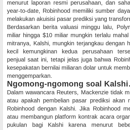
menurut laporan resmi perusahaan, dan sa
year-to-date, Robinhood memiliki sumber daya
melakukan akuisisi pasar prediksi yang transfor
Berdasarkan berita valuasi minggu lalu, Poly
miliar hingga $10 miliar mungkin terlalu mahal
mitranya, Kalshi, mungkin terjangkau dengan h
kecil kemungkinan kedua perusahaan terse
penjual saat ini, tetapi jelas juga bahwa Rob
kesepakatan bernilai miliaran dolar untuk memb
menggemparkan.
Ngomong-ngomong soal Kalsh
Dalam wawancara Reuters, Mackenzie tidak 
atau apakah pembelian pasar prediksi akan
Robinhood dengan Kalshi. Jika Robinhood me
atau membangun platform kontrak acara organik
pukulan bagi Kalshi karena menurut beber