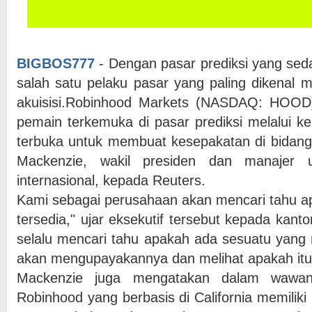
BIGBOS777
- Dengan pasar prediksi yang se
salah satu pelaku pasar yang paling dikenal 
akuisisi.Robinhood Markets (NASDAQ: HOOD
pemain terkemuka di pasar prediksi melalui ke
terbuka untuk membuat kesepakatan di bidang 
Mackenzie, wakil presiden dan manajer
internasional, kepada Reuters.
Kami sebagai perusahaan akan mencari tahu ap
tersedia," ujar eksekutif tersebut kepada kanto
selalu mencari tahu apakah ada sesuatu yang m
akan mengupayakannya dan melihat apakah itu
Mackenzie juga mengatakan dalam wawan
Robinhood yang berbasis di California memiliki