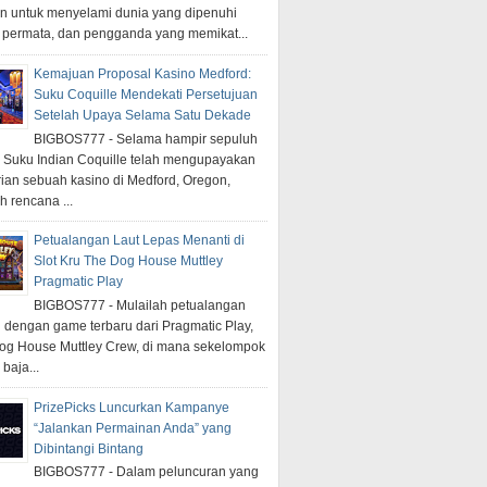
n untuk menyelami dunia yang dipenuhi
 permata, dan pengganda yang memikat...
Kemajuan Proposal Kasino Medford:
Suku Coquille Mendekati Persetujuan
Setelah Upaya Selama Satu Dekade
BIGBOS777 - Selama hampir sepuluh
, Suku Indian Coquille telah mengupayakan
rian sebuah kasino di Medford, Oregon,
 rencana ...
Petualangan Laut Lepas Menanti di
Slot Kru The Dog House Muttley
Pragmatic Play
BIGBOS777 - Mulailah petualangan
i dengan game terbaru dari Pragmatic Play,
og House Muttley Crew, di mana sekelompok
 baja...
PrizePicks Luncurkan Kampanye
“Jalankan Permainan Anda” yang
Dibintangi Bintang
BIGBOS777 - Dalam peluncuran yang