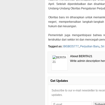
April. Setelah diperdebatkan dan disahk
Undang-Undang Otoritas Pengaturan Perjud
Otoritas baru ini diharapkan untuk memain
negeri, memperkenalkan langkah-langka
hukum dan keuangan.
Pemerintah juga mengantisipasi bahwa 
terstruktur dari sektor ini dan mencegah pe
Tagged as:
BIGBOS777
,
Perjudian Baru
,
Sri
About BERITA21
Write admin description her
Get Updates
Subscribe to our e-mail newsletter to rece
updates.