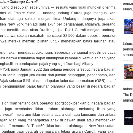
han Olahraga Carroll
pemai
0 yang disebutkan sebelumnya — sesuatu yang tidak mungkin diterima
emas,
rdas di Empire State — undang-undang Carroll juga mengusulkan
uhan olahraga seluler menjadi lima. Undang-undangnya juga akan
lien New York menjadi satu akun per perusahaan. Misalnya, seorang
apat memiliki dua akun DraftKings jika RUU Carroll menjadi undang-
n bahwa setelah nasabah mencapai $2.500 dalam deposit, operator
hwa mereka memiliki pilihan untuk menetapkan batas taruhan atau
tahun
pendi
arroll akan mendapat dukungan. Beberapa pengamat industri percaya
sebuah
atir bahwa usulannya dapat dihidupkan kembali di kemudian hari, yang
enghasilkan pendapatan pajak yang signifikan bagi Albany.
ew York pada Januari 2022 dan selama periode tersebut, negara bagian
auh lebih unggul jika diukur dari jumlah pelanggan, pendapatan, dan
Pajak sebesar 51% atas pendapatan kotor dari permainan (GGR) – tarif
acu pengumpulan pajak taruhan olahraga yang besar di negara bagian
bahar
The D
anjing
ignifikan tentang cara operator sportsbook beriklan di negara bagian
but juga membatasi iklan taruhan olahraga, melarang iklan yang
“no sweat”, melarang iklan selama acara olahraga langsung dan antara
egah iklan yang menargetkan anak di bawah umur atau memberikan
ruhan,” menurut BillTrack50. Iklan taruhan olahraga di New York sudah
 bantuan bagi petaruh bermasalah, tetapi usulan Carroll, yang akan