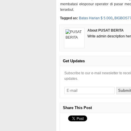
membatasi eksposur operator di pasar media
tersebut.
Tagged as:
Batas Harian $ 5.000
,
BIGBOS7
About PUSAT BERITA
Write admin description her
Get Updates
Subscribe to our e-mail newsletter to rece
updates.
Share This Post