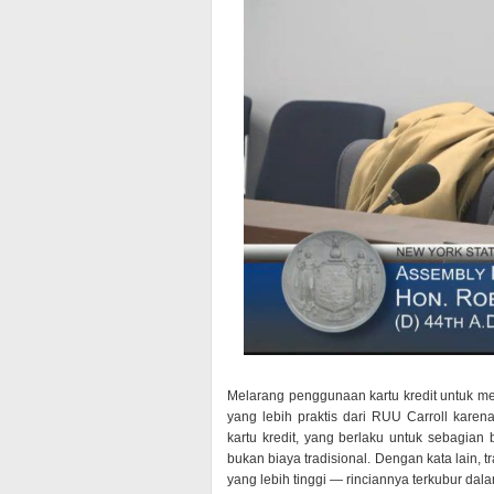
Melarang penggunaan kartu kredit untuk m
yang lebih praktis dari RUU Carroll karen
kartu kredit, yang berlaku untuk sebagian
bukan biaya tradisional. Dengan kata lain,
yang lebih tinggi — rinciannya terkubur dal