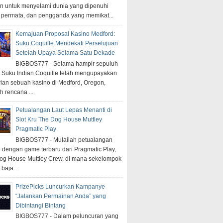
n untuk menyelami dunia yang dipenuhi
 permata, dan pengganda yang memikat...
Kemajuan Proposal Kasino Medford:
Suku Coquille Mendekati Persetujuan
Setelah Upaya Selama Satu Dekade
BIGBOS777 - Selama hampir sepuluh
, Suku Indian Coquille telah mengupayakan
rian sebuah kasino di Medford, Oregon,
 rencana ...
Petualangan Laut Lepas Menanti di
Slot Kru The Dog House Muttley
Pragmatic Play
BIGBOS777 - Mulailah petualangan
i dengan game terbaru dari Pragmatic Play,
og House Muttley Crew, di mana sekelompok
 baja...
PrizePicks Luncurkan Kampanye
“Jalankan Permainan Anda” yang
Dibintangi Bintang
BIGBOS777 - Dalam peluncuran yang