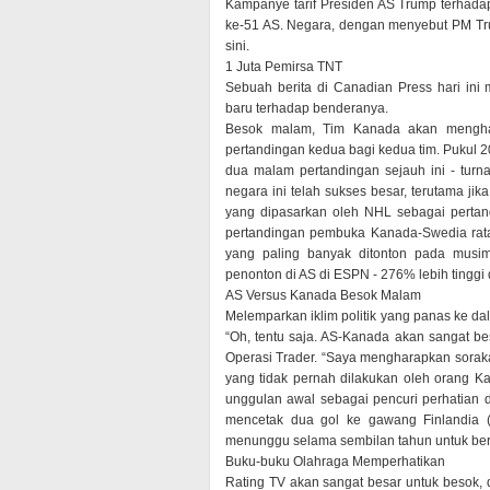
Kampanye tarif Presiden AS Trump terhad
ke-51 AS. Negara, dengan menyebut PM Tru
sini.
1 Juta Pemirsa TNT
Sebuah berita di Canadian Press hari 
baru terhadap benderanya.
Besok malam, Tim Kanada akan menghada
pertandingan kedua bagi kedua tim. Pukul 2
dua malam pertandingan sejauh ini - turn
negara ini telah sukses besar, terutama ji
yang dipasarkan oleh NHL sebagai pertan
pertandingan pembuka Kanada-Swedia rata-r
yang paling banyak ditonton pada musim 
penonton di AS di ESPN - 276% lebih tinggi 
AS Versus Kanada Besok Malam
Melemparkan iklim politik yang panas ke d
“Oh, tentu saja. AS-Kanada akan sangat be
Operasi Trader. “Saya mengharapkan soraka
yang tidak pernah dilakukan oleh orang K
unggulan awal sebagai pencuri perhatian d
mencetak dua gol ke gawang Finlandia (
menunggu selama sembilan tahun untuk be
Buku-buku Olahraga Memperhatikan
Rating TV akan sangat besar untuk besok, 