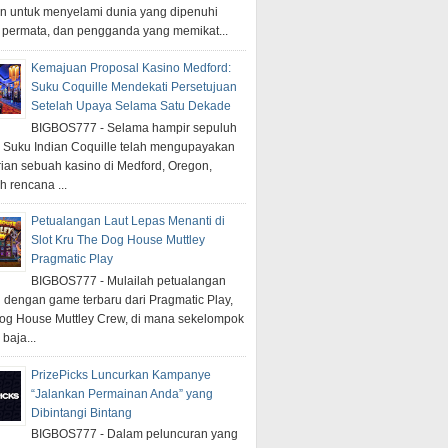
n untuk menyelami dunia yang dipenuhi
 permata, dan pengganda yang memikat...
Kemajuan Proposal Kasino Medford:
Suku Coquille Mendekati Persetujuan
Setelah Upaya Selama Satu Dekade
BIGBOS777 - Selama hampir sepuluh
, Suku Indian Coquille telah mengupayakan
rian sebuah kasino di Medford, Oregon,
 rencana ...
Petualangan Laut Lepas Menanti di
Slot Kru The Dog House Muttley
Pragmatic Play
BIGBOS777 - Mulailah petualangan
i dengan game terbaru dari Pragmatic Play,
og House Muttley Crew, di mana sekelompok
 baja...
PrizePicks Luncurkan Kampanye
“Jalankan Permainan Anda” yang
Dibintangi Bintang
BIGBOS777 - Dalam peluncuran yang