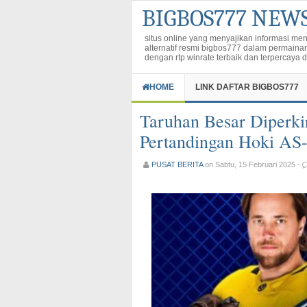
BIGBOS777 NEW
situs online yang menyajikan informasi men
alternatif resmi bigbos777 dalam permaina
dengan rtp winrate terbaik dan terpercaya d
HOME
LINK DAFTAR BIGBOS777
Taruhan Besar Diperki
Pertandingan Hoki AS
PUSAT BERITA
on Sabtu, 15 Februari 2025 -