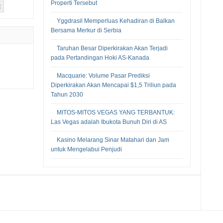
Properti Tersebut
Yggdrasil Memperluas Kehadiran di Balkan
Bersama Merkur di Serbia
Taruhan Besar Diperkirakan Akan Terjadi
pada Pertandingan Hoki AS-Kanada
Macquarie: Volume Pasar Prediksi
Diperkirakan Akan Mencapai $1,5 Triliun pada
Tahun 2030
MITOS-MITOS VEGAS YANG TERBANTUK:
Las Vegas adalah Ibukota Bunuh Diri di AS
Kasino Melarang Sinar Matahari dan Jam
untuk Mengelabui Penjudi