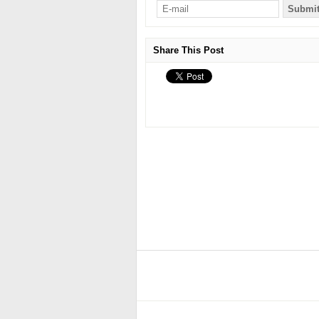
Share This Post