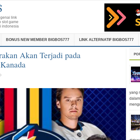
S
genai link
n slot game
i indonesia
BONUS NEW MEMBER BIGBOS777
LINK ALTERNATIF BIGBOS777
rakan Akan Terjadi pada
PO
-Kanada
yang 
dalam 
mengu