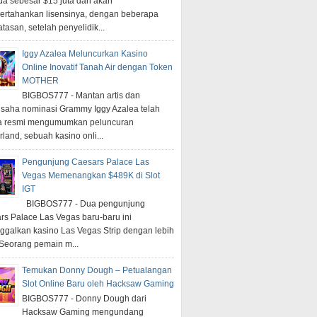
da sebesar $15 juta dan akan
rtahankan lisensinya, dengan beberapa
asan, setelah penyelidik...
Iggy Azalea Meluncurkan Kasino
Online Inovatif Tanah Air dengan Token
MOTHER
BIGBOS777 - Mantan artis dan
saha nominasi Grammy Iggy Azalea telah
a resmi mengumumkan peluncuran
land, sebuah kasino onli...
Pengunjung Caesars Palace Las
Vegas Memenangkan $489K di Slot
IGT
BIGBOS777 - Dua pengunjung
rs Palace Las Vegas baru-baru ini
ggalkan kasino Las Vegas Strip dengan lebih
 Seorang pemain m...
Temukan Donny Dough – Petualangan
Slot Online Baru oleh Hacksaw Gaming
BIGBOS777 - Donny Dough dari
Hacksaw Gaming mengundang