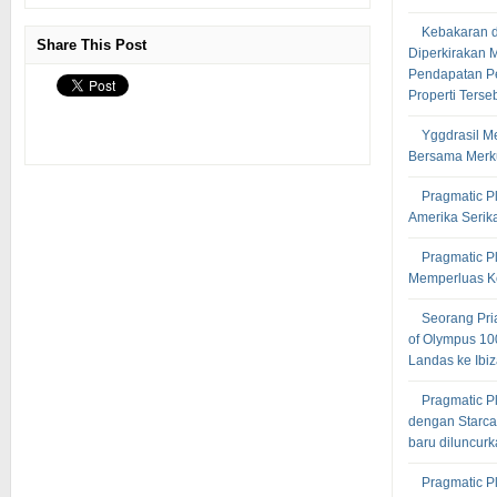
Kebakaran d
Share This Post
Diperkirakan
Pendapatan Pe
Properti Terse
Yggdrasil M
Bersama Merku
Pragmatic P
Amerika Serik
Pragmatic P
Memperluas Ke
Seorang Pri
of Olympus 1
Landas ke Ibi
Pragmatic P
dengan Starca
baru diluncur
Pragmatic P