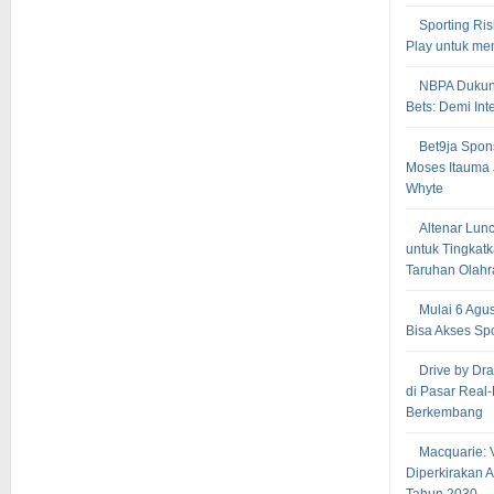
Sporting Ri
Play untuk mem
NBPA Dukun
Bets: Demi Int
Bet9ja Spons
Moses Itauma J
Whyte
Altenar Lunc
untuk Tingkatk
Taruhan Olah
Mulai 6 Agu
Bisa Akses Sp
Drive by Dra
di Pasar Real
Berkembang
Macquarie: 
Diperkirakan 