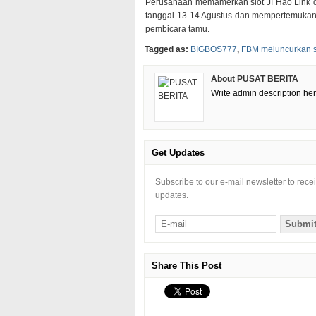
Perusahaan memamerkan slot Jí Hǎo Link da
tanggal 13-14 Agustus dan mempertemukan l
pembicara tamu.
Tagged as:
BIGBOS777
,
FBM meluncurkan s
About PUSAT BERITA
Write admin description her
Get Updates
Subscribe to our e-mail newsletter to rece
updates.
Share This Post