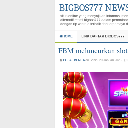
BIGBOS777 NEW
situs online yang menyajikan informasi men
alternatif resmi bigbos777 dalam permaina
dengan rtp winrate terbaik dan terpercaya d
HOME
LINK DAFTAR BIGBOS777
FBM meluncurkan slot 
PUSAT BERITA
on Senin, 20 Januari 2025 -