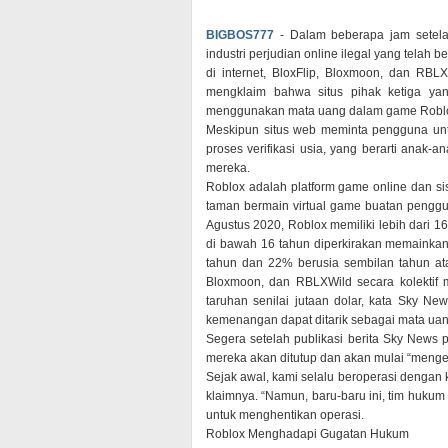
BIGBOS777
- Dalam beberapa jam setelah
industri perjudian online ilegal yang telah 
di internet, BloxFlip, Bloxmoon, dan R
mengklaim bahwa situs pihak ketiga yan
menggunakan mata uang dalam game Roblox,
Meskipun situs web meminta pengguna unt
proses verifikasi usia, yang berarti anak
mereka.
Roblox adalah platform game online dan 
taman bermain virtual game buatan penggun
Agustus 2020, Roblox memiliki lebih dari 1
di bawah 16 tahun diperkirakan memainka
tahun dan 22% berusia sembilan tahun at
Bloxmoon, dan RBLXWild secara kolektif 
taruhan senilai jutaan dolar, kata Sky Ne
kemenangan dapat ditarik sebagai mata uang
Segera setelah publikasi berita Sky News 
mereka akan ditutup dan akan mulai “meng
Sejak awal, kami selalu beroperasi dengan
klaimnya. “Namun, baru-baru ini, tim huk
untuk menghentikan operasi.
Roblox Menghadapi Gugatan Hukum