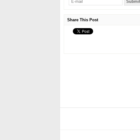
Share This Post