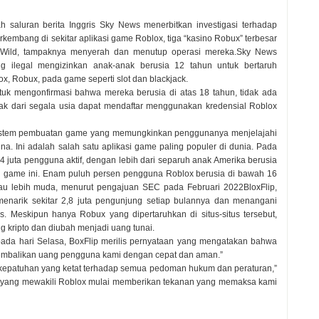
 saluran berita Inggris Sky News menerbitkan investigasi terhadap
berkembang di sekitar aplikasi game Roblox, tiga “kasino Robux” terbesar
BLXWild, tampaknya menyerah dan menutup operasi mereka.Sky News
g ilegal mengizinkan anak-anak berusia 12 tahun untuk bertaruh
 Robux, pada game seperti slot dan blackjack.
uk mengonfirmasi bahwa mereka berusia di atas 18 tahun, tidak ada
-anak dari segala usia dapat mendaftar menggunakan kredensial Roblox
sistem pembuatan game yang memungkinkan penggunanya menjelajahi
a. Ini adalah salah satu aplikasi game paling populer di dunia. Pada
64 juta pengguna aktif, dengan lebih dari separuh anak Amerika berusia
n game ini. Enam puluh persen pengguna Roblox berusia di bawah 16
au lebih muda, menurut pengajuan SEC pada Februari 2022BloxFlip,
menarik sekitar 2,8 juta pengunjung setiap bulannya dan menangani
ws. Meskipun hanya Robux yang dipertaruhkan di situs-situs tersebut,
 kripto dan diubah menjadi uang tunai.
pada hari Selasa, BoxFlip merilis pernyataan yang mengatakan bahwa
embalikan uang pengguna kami dengan cepat dan aman.”
 kepatuhan yang ketat terhadap semua pedoman hukum dan peraturan,”
um yang mewakili Roblox mulai memberikan tekanan yang memaksa kami