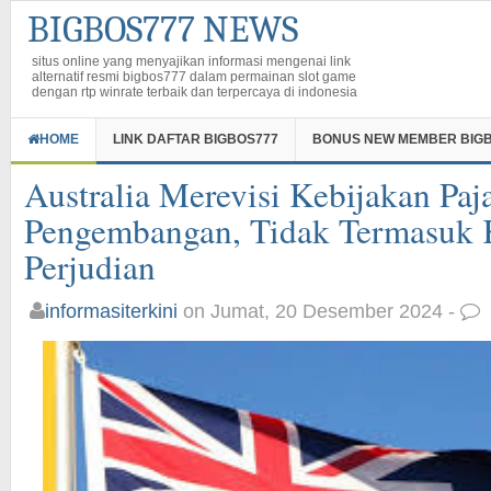
BIGBOS777 NEWS
situs online yang menyajikan informasi mengenai link
alternatif resmi bigbos777 dalam permainan slot game
dengan rtp winrate terbaik dan terpercaya di indonesia
HOME
LINK DAFTAR BIGBOS777
BONUS NEW MEMBER BIG
Australia Merevisi Kebijakan Paj
Pengembangan, Tidak Termasuk 
Perjudian
informasiterkini
on Jumat, 20 Desember 2024 -