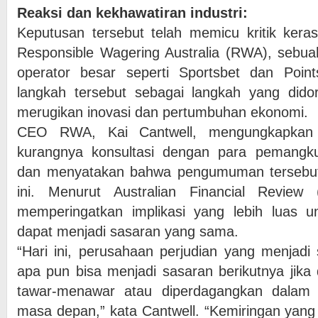
Reaksi dan kekhawatiran industri:
Keputusan tersebut telah memicu kritik keras 
Responsible Wagering Australia (RWA), sebua
operator besar seperti Sportsbet dan Poi
langkah tersebut sebagai langkah yang didor
merugikan inovasi dan pertumbuhan ekonomi.
CEO RWA, Kai Cantwell, mengungkapkan
kurangnya konsultasi dengan para pemangku 
dan menyatakan bahwa pengumuman tersebut
ini. Menurut Australian Financial Review
memperingatkan implikasi yang lebih luas un
dapat menjadi sasaran yang sama.
“Hari ini, perusahaan perjudian yang menjadi s
apa pun bisa menjadi sasaran berikutnya jika 
tawar-menawar atau diperdagangkan dalam k
masa depan,” kata Cantwell. “Kemiringan yang 