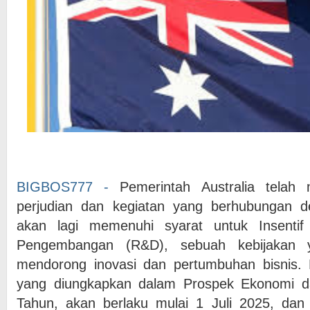
BIGBOS777 -
Pemerintah Australia tela
perjudian dan kegiatan yang berhubungan 
akan lagi memenuhi syarat untuk Insentif
Pengembangan (R&D), sebuah kebijakan y
mendorong inovasi dan pertumbuhan bisnis. P
yang diungkapkan dalam Prospek Ekonomi d
Tahun, akan berlaku mulai 1 Juli 2025, dan