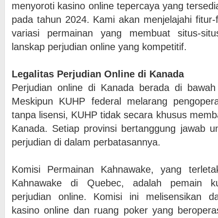
menyoroti kasino online tepercaya yang tersed
pada tahun 2024. Kami akan menjelajahi fitur-
variasi permainan yang membuat situs-sit
lanskap perjudian online yang kompetitif.
Legalitas Perjudian Online di Kanada
Perjudian online di Kanada berada di bawa
Meskipun KUHP federal melarang pengopera
tanpa lisensi, KUHP tidak secara khusus memba
Kanada. Setiap provinsi bertanggung jawab un
perjudian di dalam perbatasannya.
Komisi Permainan Kahnawake, yang terlet
Kahnawake di Quebec, adalah pemain k
perjudian online. Komisi ini melisensikan
kasino online dan ruang poker yang beroperasi