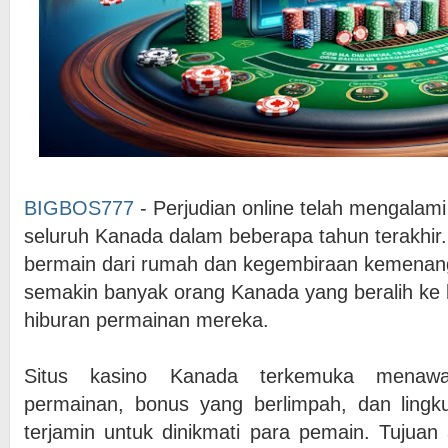
BIGBOS777
- Perjudian online telah mengalami 
seluruh Kanada dalam beberapa tahun terakhi
bermain dari rumah dan kegembiraan kemenan
semakin banyak orang Kanada yang beralih ke k
hiburan permainan mereka.
Situs kasino Kanada terkemuka menawa
permainan, bonus yang berlimpah, dan lin
terjamin untuk dinikmati para pemain. Tujuan a