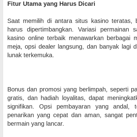
Fitur Utama yang Harus Dicari
Saat memilih di antara situs kasino teratas,
harus dipertimbangkan. Variasi permainan s
kasino online terbaik menawarkan berbagai 
meja, opsi dealer langsung, dan banyak lagi d
lunak terkemuka.
Bonus dan promosi yang berlimpah, seperti p
gratis, dan hadiah loyalitas, dapat meningk
signifikan. Opsi pembayaran yang andal, 
penarikan yang cepat dan aman, sangat pen
bermain yang lancar.