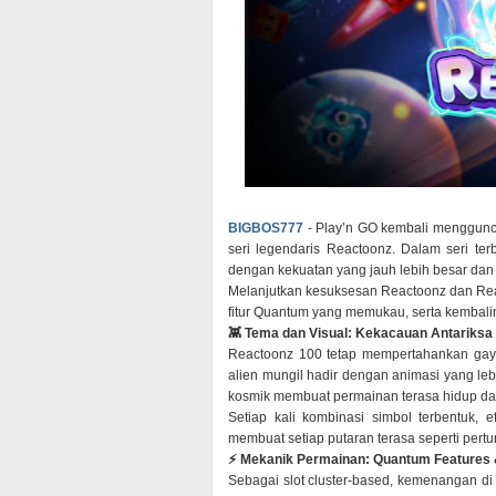
BIGBOS777
- Play’n GO kembali menggunca
seri legendaris Reactoonz. Dalam seri ter
dengan kekuatan yang jauh lebih besar da
Melanjutkan kesuksesan Reactoonz dan Reac
fitur Quantum yang memukau, serta kembali
👾 Tema dan Visual: Kekacauan Antariks
Reactoonz 100 tetap mempertahankan gaya v
alien mungil hadir dengan animasi yang lebi
kosmik membuat permainan terasa hidup dan 
Setiap kali kombinasi simbol terbentuk
membuat setiap putaran terasa seperti pertun
⚡ Mekanik Permainan: Quantum Features
Sebagai slot cluster-based, kemenangan di