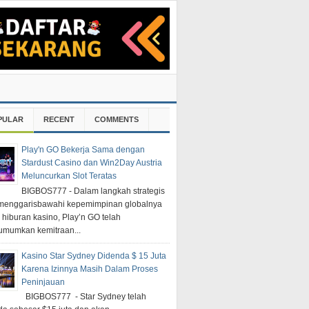
PULAR
RECENT
COMMENTS
Play'n GO Bekerja Sama dengan
Stardust Casino dan Win2Day Austria
Meluncurkan Slot Teratas
BIGBOS777 - Dalam langkah strategis
menggarisbawahi kepemimpinan globalnya
hiburan kasino, Play’n GO telah
mumkan kemitraan...
Kasino Star Sydney Didenda $ 15 Juta
Karena Izinnya Masih Dalam Proses
Peninjauan
BIGBOS777 - Star Sydney telah