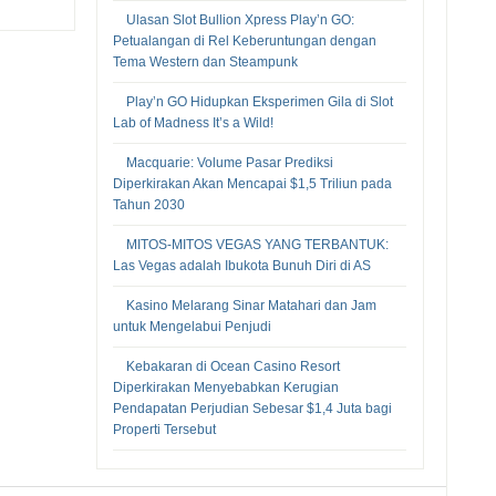
Ulasan Slot Bullion Xpress Play’n GO:
Petualangan di Rel Keberuntungan dengan
Tema Western dan Steampunk
Play’n GO Hidupkan Eksperimen Gila di Slot
Lab of Madness It’s a Wild!
Macquarie: Volume Pasar Prediksi
Diperkirakan Akan Mencapai $1,5 Triliun pada
Tahun 2030
MITOS-MITOS VEGAS YANG TERBANTUK:
Las Vegas adalah Ibukota Bunuh Diri di AS
Kasino Melarang Sinar Matahari dan Jam
untuk Mengelabui Penjudi
Kebakaran di Ocean Casino Resort
Diperkirakan Menyebabkan Kerugian
Pendapatan Perjudian Sebesar $1,4 Juta bagi
Properti Tersebut