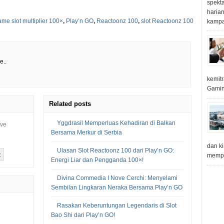
spekta
haria
me slot multiplier 100×
,
Play’n GO
,
Reactoonz 100
,
slot Reactoonz 100
kampa
e..
kemitr
Gaming
Related posts
Yggdrasil Memperluas Kehadiran di Balkan
ive
Bersama Merkur di Serbia
dan ki
Ulasan Slot Reactoonz 100 dari Play’n GO:
mempe
Energi Liar dan Pengganda 100×!
Divina Commedia I Nove Cerchi: Menyelami
Sembilan Lingkaran Neraka Bersama Play’n GO
Rasakan Keberuntungan Legendaris di Slot
Bao Shi dari Play’n GO!