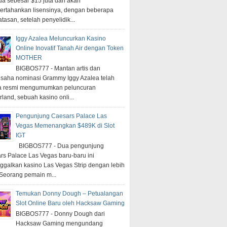
da sebesar $15 juta dan akan
rtahankan lisensinya, dengan beberapa
asan, setelah penyelidik...
Iggy Azalea Meluncurkan Kasino
Online Inovatif Tanah Air dengan Token
MOTHER
BIGBOS777 - Mantan artis dan
saha nominasi Grammy Iggy Azalea telah
a resmi mengumumkan peluncuran
land, sebuah kasino onli...
Pengunjung Caesars Palace Las
Vegas Memenangkan $489K di Slot
IGT
BIGBOS777 - Dua pengunjung
rs Palace Las Vegas baru-baru ini
ggalkan kasino Las Vegas Strip dengan lebih
 Seorang pemain m...
Temukan Donny Dough – Petualangan
Slot Online Baru oleh Hacksaw Gaming
BIGBOS777 - Donny Dough dari
Hacksaw Gaming mengundang