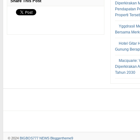
Share This Post
Diperkirakan
Pendapatan Pe
Properti Terse
Yggdrasil M
Bersama Merku
Hotel Gitar 
Gunung Berapi
Macquarie: 
Diperkirakan 
Tahun 2030
© 2024
BIGBOS777 NEWS
Bloggertheme9