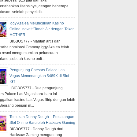
da sebesar $15 juta dan akan
rtahankan lisensinya, dengan beberapa
asan, setelah penyelidik...
Iggy Azalea Meluncurkan Kasino
Online Inovatif Tanah Air dengan Token
MOTHER
BIGBOS777 - Mantan artis dan
saha nominasi Grammy Iggy Azalea telah
a resmi mengumumkan peluncuran
land, sebuah kasino onli...
Pengunjung Caesars Palace Las
Vegas Memenangkan $489K di Slot
IGT
BIGBOS777 - Dua pengunjung
rs Palace Las Vegas baru-baru ini
ggalkan kasino Las Vegas Strip dengan lebih
 Seorang pemain m...
Temukan Donny Dough – Petualangan
Slot Online Baru oleh Hacksaw Gaming
BIGBOS777 - Donny Dough dari
Hacksaw Gaming mengundang