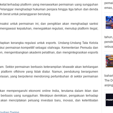
pemai
i ketat terhadap platform yang menawarkan permainan uang sungguhan
emas,
i. Pelanggar menghadapi hukuman penjara hingga tiga tahun dan denda
ih berat untuk pelanggaran berulang.
ansaksi untuk permainan ini, dan pengiklan akan menghadapi sanksi
n mengawasi kepatuhan, menegakkan regulasi, menutup platform ilegal,
tahun
pendi
pkan kerangka regulasi untuk esports. Undang-Undang Tata Kelola
sebuah
akui permainan kompetitif sebagai olahraga. Kementerian Pemuda dan
en, mengembangkan akademi pelatihan, dan mengintegrasikan esports
am. Sektor permainan berbasis keterampilan khawatir akan kehilangan
platform offshore yang tidak diatur. Namun, pendukung berargumen
bahar
lasan, yang berpotensi mendorong pertumbuhan di sektor permainan
The D
anjing
kan mempengaruhi ekonomi online India, terutama dalam iklan dan
 berbasis uang sungguhan. Meskipun demikian, pengakuan terhadap
 akan menciptakan peluang investasi baru, inovasi, dan keterlibatan
rjudian Daring