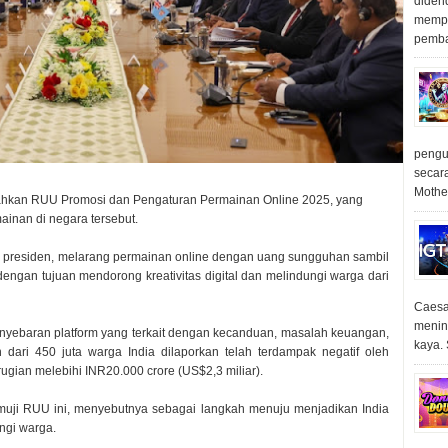
diden
mempe
pembat
pengu
secar
Mother
sahkan RUU Promosi dan Pengaturan Permainan Online 2025, yang
inan di negara tersebut.
 presiden, melarang permainan online dengan uang sungguhan sambil
engan tujuan mendorong kreativitas digital dan melindungi warga dari
Caesa
menin
nyebaran platform yang terkait dengan kecanduan, masalah keuangan,
kaya.
 dari 450 juta warga India dilaporkan telah terdampak negatif oleh
ugian melebihi INR20.000 crore (US$2,3 miliar).
muji RUU ini, menyebutnya sebagai langkah menuju menjadikan India
ungi warga.