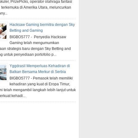
kuler, PrizePicks, operator olahraga fantasi
n terkemuka di Amerika Utara, meluncurkan
ny...
Hacksaw Gaming bermitra dengan Sky
Betting and Gaming
BIGBOS777 - Penyedia Hacksaw
Gaming telah mengumumkan
aan strategis baru dengan Sky Betting and
 untuk penyediaan portofolio p...
Yggdrasil Memperluas Kehadiran di
Balkan Bersama Merkur di Serbia
BIGBOS777 - Pemasok telah memiliki
kehadiran yang kuat di Eropa Timur,
ni telah mengambil langkah lebih lanjut untuk
rkuat kehadi...