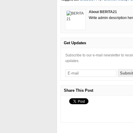
About BERITA21
Write admin description her
Get Updates
Subscribe to our e-mail newsletter to rece
updates.
Share This Post