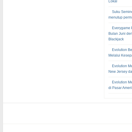
Lokal
Suku Semino
menutup perma
Everygame P
Bulan Juni de
Blackjack
Evolution B
Melalui Kesep
Evolution M
New Jersey d
Evolution M
di Pasar Ameri