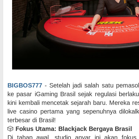
BIGBOS777
- Setelah jadi salah satu pemas
ke pasar iGaming Brasil sejak regulasi berlaku 
kini kembali mencetak sejarah baru. Mereka re
live casino pertama yang sepenuhnya dilokal
terbesar di Brasil!
🎲
Fokus Utama: Blackjack Bergaya Brasil
Di tahap awal, studio anyar ini akan foku