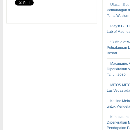
Ulasan Slot 
Petualangan d
Tema Western
Play’n GO H
Lab of Madness
"Buffalo of 
Petualangan L
Besar!
Macquarie: 
Diperkirakan 
Tahun 2030
MITOS-MIT
Las Vegas adal
Kasino Mela
untuk Mengela
Kebakaran d
Diperkirakan
Pendapatan Pe