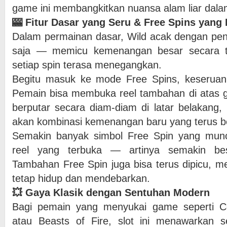
game ini membangkitkan nuansa alam liar dalam
🎰 Fitur Dasar yang Seru & Free Spins yang
Dalam permainan dasar, Wild acak dengan pen
saja — memicu kemenangan besar secara t
setiap spin terasa menegangkan.
Begitu masuk ke mode Free Spins, keseruann
Pemain bisa membuka reel tambahan di atas gri
berputar secara diam-diam di latar belakang
akan kombinasi kemenangan baru yang terus 
Semakin banyak simbol Free Spin yang munc
reel yang terbuka — artinya semakin be
Tambahan Free Spin juga bisa terus dipicu, m
tetap hidup dan mendebarkan.
💥 Gaya Klasik dengan Sentuhan Modern
Bagi pemain yang menyukai game seperti Col
atau Beasts of Fire, slot ini menawarkan 