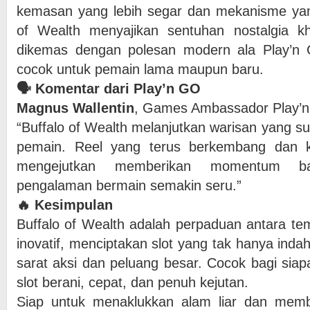
kemasan yang lebih segar dan mekanisme yang
of Wealth menyajikan sentuhan nostalgia k
dikemas dengan polesan modern ala Play’
cocok untuk pemain lama maupun baru.
🗣️ Komentar dari Play’n GO
Magnus Wallentin
, Games Ambassador Play’
“Buffalo of Wealth melanjutkan warisan yang sud
pemain. Reel yang terus berkembang dan 
mengejutkan memberikan momentum 
pengalaman bermain semakin seru.”
🔥 Kesimpulan
Buffalo of Wealth adalah perpaduan antara t
inovatif, menciptakan slot yang tak hanya indah
sarat aksi dan peluang besar. Cocok bagi sia
slot berani, cepat, dan penuh kejutan.
Siap untuk menaklukkan alam liar dan mem