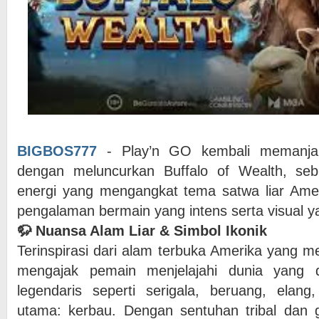
BIGBOS777
- Play’n GO kembali memanjak
dengan meluncurkan Buffalo of Wealth, se
energi yang mengangkat tema satwa liar Am
pengalaman bermain yang intens serta visual
🦬 Nuansa Alam Liar & Simbol Ikonik
Terinspirasi dari alam terbuka Amerika yang m
mengajak pemain menjelajahi dunia yang 
legendaris seperti serigala, beruang, elang
utama: kerbau. Dengan sentuhan tribal dan g