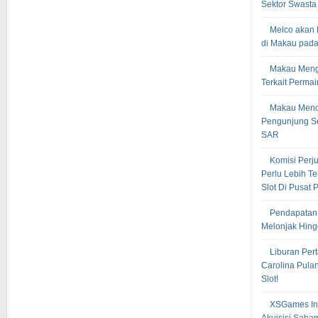
Sektor Swasta
Melco akan K
di Makau pad
Makau Meng
Terkait Permai
Makau Menca
Pengunjung S
SAR
Komisi Perj
Perlu Lebih T
Slot Di Pusat 
Pendapatan 
Melonjak Hing
Liburan Per
Carolina Pula
Slot!
XSGames Ing