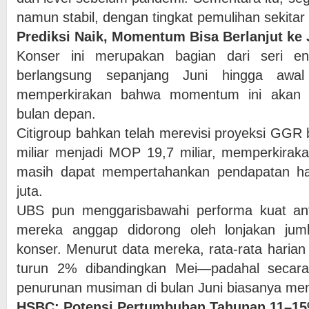
namun stabil, dengan tingkat pemulihan sekita
Prediksi Naik, Momentum Bisa Berlanjut ke 
Konser ini merupakan bagian dari seri e
berlangsung sepanjang Juni hingga awal
memperkirakan bahwa momentum ini akan te
bulan depan.
Citigroup bahkan telah merevisi proyeksi GGR 
miliar menjadi MOP 19,7 miliar, memperkiraka
masih dapat mempertahankan pendapatan ha
juta.
UBS pun menggarisbawahi performa kuat an
mereka anggap didorong oleh lonjakan jum
konser. Menurut data mereka, rata-rata haria
turun 2% dibandingkan Mei—padahal secara 
penurunan musiman di bulan Juni biasanya me
HSBC: Potensi Pertumbuhan Tahunan 11–1