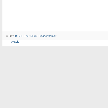
© 2024
BIGBOS777 NEWS
Bloggertheme9
Grab