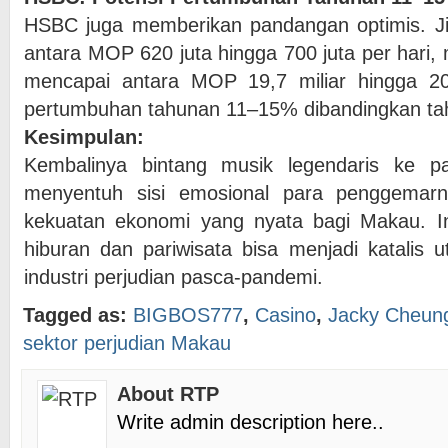
HSBC juga memberikan pandangan optimis. Jik
antara MOP 620 juta hingga 700 juta per hari, 
mencapai antara MOP 19,7 miliar hingga 20,4
pertumbuhan tahunan 11–15% dibandingkan tah
Kesimpulan:
Kembalinya bintang musik legendaris ke 
menyentuh sisi emosional para penggemarn
kekuatan ekonomi yang nyata bagi Makau. 
hiburan dan pariwisata bisa menjadi katalis
industri perjudian pasca-pandemi.
Tagged as:
BIGBOS777
,
Casino
,
Jacky Cheun
sektor perjudian Makau
About RTP
Write admin description here..