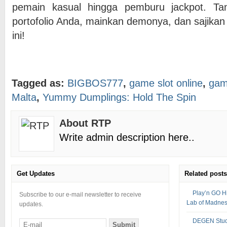
pemain kasual hingga pemburu jackpot. Ta
portofolio Anda, mainkan demonya, dan sajika
ini!
Tagged as:
BIGBOS777
,
game slot online
,
gam
Malta
,
Yummy Dumplings: Hold The Spin
About RTP
Write admin description here..
Get Updates
Related posts
Play’n GO H
Subscribe to our e-mail newsletter to receive
Lab of Madness
updates.
DEGEN Studi