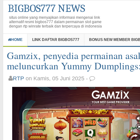
BIGBOS777 NEWS
situs online yang menyajikan informasi mengenai link
alternatif resmi bigbos777 dalam permainan slot game
dengan rtp winrate terbaik dan terpercaya di indonesia
HOME
LINK DAFTAR BIGBOS777
BONUS NEW MEMBER BIG
Gamzix, penyedia permainan asal
meluncurkan Yummy Dumplings:
RTP
on Kamis, 05 Juni 2025 -