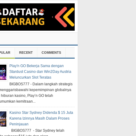
PULAR
RECENT
COMMENTS
Play'n GO Bekerja Sama dengan
Stardust Casino dan Win2Day Austria
Meluncurkan Slot Teratas
BIGBOS777 - Dalam langkah strategis
menggarisbawahi kepemimpinan globalnya
hiburan kasino, Play’n GO telah
mumkan kemitraan...
Kasino Star Sydney Didenda $ 15 Juta
Karena Izinnya Masih Dalam Proses
Peninjauan
BIGBOS777 - Star Sydney telah