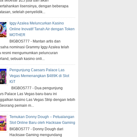
da sebesar $15 juta dan akan
rtahankan lisensinya, dengan beberapa
asan, setelah penyelidik...
Iggy Azalea Meluncurkan Kasino
Online Inovatif Tanah Air dengan Token
MOTHER
BIGBOS777 - Mantan artis dan
saha nominasi Grammy Iggy Azalea telah
a resmi mengumumkan peluncuran
land, sebuah kasino onli...
Pengunjung Caesars Palace Las
Vegas Memenangkan $489K di Slot
IGT
BIGBOS777 - Dua pengunjung
rs Palace Las Vegas baru-baru ini
ggalkan kasino Las Vegas Strip dengan lebih
 Seorang pemain m...
Temukan Donny Dough – Petualangan
Slot Online Baru oleh Hacksaw Gaming
BIGBOS777 - Donny Dough dari
Hacksaw Gaming mengundang