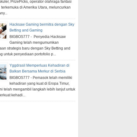
kuler, PrizePicks, operator olahraga fantasi
n terkemuka di Amerika Utara, meluncurkan
ny...
Hacksaw Gaming bermitra dengan Sky
Betting and Gaming
BIGBOS777 - Penyedia Hacksaw
Gaming telah mengumumkan
aan strategis baru dengan Sky Betting and
 untuk penyediaan portofolio p...
Yggdrasil Memperluas Kehadiran di
Balkan Bersama Merkur di Serbia
BIGBOS777 - Pemasok telah memiliki
kehadiran yang kuat di Eropa Timur,
ni telah mengambil langkah lebih lanjut untuk
rkuat kehadi...