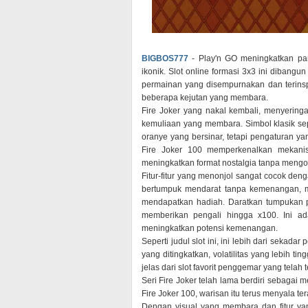
BIGBOS777
- Play'n GO meningkatkan pan
ikonik. Slot online formasi 3x3 ini dibangu
permainan yang disempurnakan dan terinspi
beberapa kejutan yang membara.
Fire Joker yang nakal kembali, menyeringa
kemuliaan yang membara. Simbol klasik sep
oranye yang bersinar, tetapi pengaturan y
Fire Joker 100 memperkenalkan mekanis
meningkatkan format nostalgia tanpa meng
Fitur-fitur yang menonjol sangat cocok denga
bertumpuk mendarat tanpa kemenangan, m
mendapatkan hadiah. Daratkan tumpukan p
memberikan pengali hingga x100. Ini a
meningkatkan potensi kemenangan.
Seperti judul slot ini, ini lebih dari seka
yang ditingkatkan, volatilitas yang lebih t
jelas dari slot favorit penggemar yang telah
Seri Fire Joker telah lama berdiri sebagai
Fire Joker 100, warisan itu terus menyala te
Dengan visual yang membara dan fitur yan