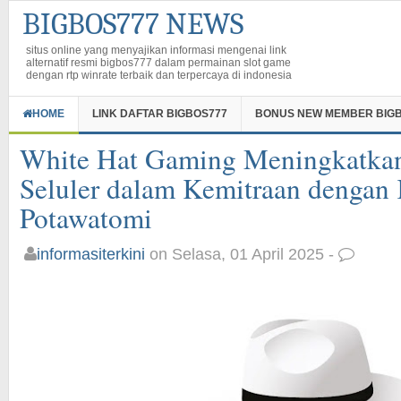
BIGBOS777 NEWS
situs online yang menyajikan informasi mengenai link
alternatif resmi bigbos777 dalam permainan slot game
dengan rtp winrate terbaik dan terpercaya di indonesia
HOME
LINK DAFTAR BIGBOS777
BONUS NEW MEMBER BIG
White Hat Gaming Meningkatka
Seluler dalam Kemitraan dengan
Potawatomi
informasiterkini
on Selasa, 01 April 2025 -