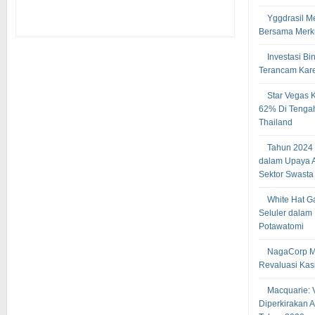
Yggdrasil M
Bersama Merku
Investasi Bin
Terancam Kar
Star Vegas
62% Di Tenga
Thailand
Tahun 2024
dalam Upaya A
Sektor Swasta
White Hat G
Seluler dalam
Potawatomi
NagaCorp Me
Revaluasi Kas
Macquarie: 
Diperkirakan 