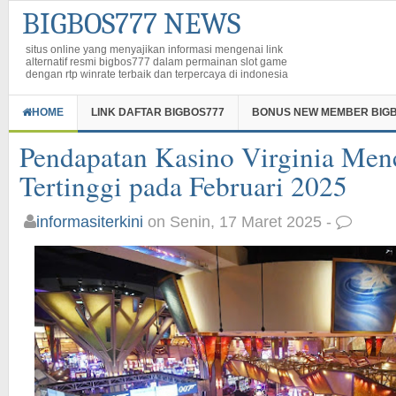
BIGBOS777 NEWS
situs online yang menyajikan informasi mengenai link
alternatif resmi bigbos777 dalam permainan slot game
dengan rtp winrate terbaik dan terpercaya di indonesia
HOME
LINK DAFTAR BIGBOS777
BONUS NEW MEMBER BIG
Pendapatan Kasino Virginia Menc
Tertinggi pada Februari 2025
informasiterkini
on Senin, 17 Maret 2025 -