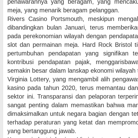
penawarannya yang beragam, yang mencaku
meja, yang menarik beragam pelanggan.
Rivers Casino Portsmouth, meskipun mengal
dibandingkan bulan Januari, terus memberika
pada perekonomian wilayah dengan pendapatan
slot dan permainan meja. Hard Rock Bristol 
pertumbuhan pendapatan yang signifikan te
kontribusi pendapatan pajak, menggarisba
semakin besar dalam lanskap ekonomi wilayah 
Virginia Lottery, yang mengambil alih pengawa
kasino pada tahun 2020, terus memantau da
sektor ini. Transparansi dan pelaporan terperin
sangat penting dalam memastikan bahwa man
dimaksimalkan untuk negara bagian dengan te
terhadap peraturan yang ketat dan mempromos
yang bertanggung jawab.