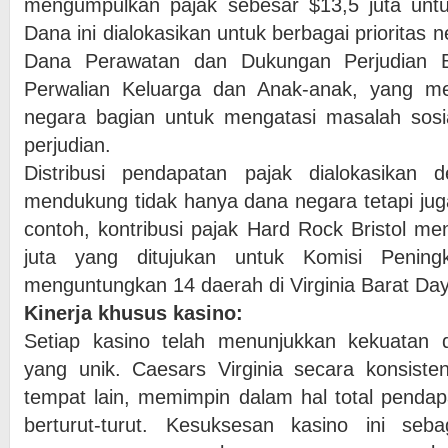
mengumpulkan pajak sebesar $13,5 juta untuk
Dana ini dialokasikan untuk berbagai prioritas 
Dana Perawatan dan Dukungan Perjudian 
Perwalian Keluarga dan Anak-anak, yang m
negara bagian untuk mengatasi masalah sosia
perjudian.
Distribusi pendapatan pajak dialokasikan d
mendukung tidak hanya dana negara tetapi juga i
contoh, kontribusi pajak Hard Rock Bristol me
juta yang ditujukan untuk Komisi Pening
menguntungkan 14 daerah di Virginia Barat Da
Kinerja khusus kasino:
Setiap kasino telah menunjukkan kekuatan
yang unik. Caesars Virginia secara konsiste
tempat lain, memimpin dalam hal total pendap
berturut-turut. Kesuksesan kasino ini seb