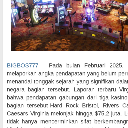
BIGBOS777 -
Pada bulan Februari 2025, s
melaporkan angka pendapatan yang belum pern
menandai tonggak sejarah yang signifikan dala
negara bagian tersebut. Laporan terbaru Virg
bahwa pendapatan gabungan dari tiga kasino 
bagian tersebut-Hard Rock Bristol, Rivers C
Caesars Virginia-melonjak hingga $75,2 juta. 
tidak hanya mencerminkan sifat berkembangny