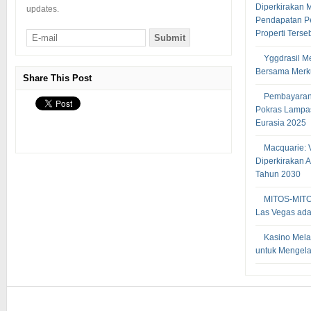
Diperkirakan
updates.
Pendapatan Pe
Properti Terse
Yggdrasil M
Bersama Merku
Share This Post
Pembayaran 
Pokras Lampa
Eurasia 2025
Macquarie: 
Diperkirakan 
Tahun 2030
MITOS-MIT
Las Vegas adal
Kasino Mela
untuk Mengela