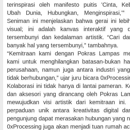
terinspirasi oleh manifesto puitis 'Cinta, 
Ubah Dunia, Hubungkan, Menginspirasi,'”
Seniman ini menjelaskan bahwa gerai ini lebih
visual; ini adalah kanvas interaktif yang d
tersembunyi dan kedalaman artistik. “Cari d
banyak hal yang tersembunyi,” tambahnya.
“Kemitraan kami dengan Pokras Lampas m
kami untuk menghilangkan batasan-bukan h
perusahaan, namun juga antara industri yang
tidak berhubungan,” ujar juru bicara 0xProcessi
Kolaborasi ini tidak hanya di lantai pameran. K
dan aksesori yang dirancang oleh Pokras Lam
mewujudkan visi artistik dari kemitraan ini.
perpaduan unik antara kreativitas digital da
pengunjung dapat merasakan hubungan yang ny
0xProcessing juga akan menjadi tuan rumah aca