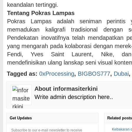
keandalan tertinggi.
Tentang Pokras Lampas
Pokras Lampas adalah seniman perintis 
memadukan kaligrafi tradisional dengan se
Pendekatan inovatifnya telah mendapatkan pe
yang mengarah pada kolaborasi dengan merek-
Fendi, Yves Saint Laurent, Nike, dan
mendefinisikan ulang lanskap seni visual konte
Tagged as:
0xProcessing
,
BIGBOS777
,
Dubai
About informasiterkini
Write admin description here..
Get Updates
Related posts
Kebakaran d
Subscribe to our e-mail newsletter to receive