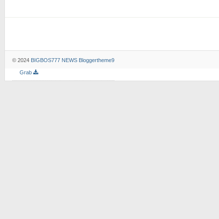
© 2024
BIGBOS777 NEWS
Bloggertheme9
Grab