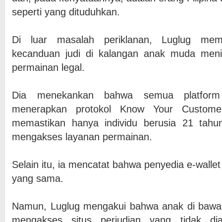
seperti yang dituduhkan.
Di luar masalah periklanan, Luglug me
kecanduan judi di kalangan anak muda meni
permainan legal.
Dia menekankan bahwa semua platform
menerapkan protokol Know Your Custome
memastikan hanya individu berusia 21 tah
mengakses layanan permainan.
Selain itu, ia mencatat bahwa penyedia e-wallet
yang sama.
Namun, Luglug mengakui bahwa anak di baw
mengakses situs perjudian yang tidak dia