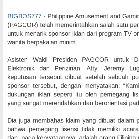
BIGBOS777
- Philippine Amusement and Gami
(PAGCOR) telah memerintahkan salah satu pem
untuk menarik sponsor iklan dari program TV o
wanita berpakaian minim.
Asisten Wakil Presiden PAGCOR untuk D
Elektronik dan Perizinan, Atty. Jeremy L
keputusan tersebut dibuat setelah sebuah po
sponsor tersebut, dengan menyatakan: “Kami 
dukungan iklan seperti itu oleh pemegang li
yang sangat merendahkan dan berorientasi pad
Dia juga membahas klaim yang dibuat dalam po
bahwa pemegang lisensi tidak memiliki acara 
dan, pada kenyataannya, adalah orang Filipina 