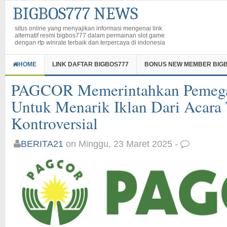
BIGBOS777 NEWS
situs online yang menyajikan informasi mengenai link
alternatif resmi bigbos777 dalam permainan slot game
dengan rtp winrate terbaik dan terpercaya di indonesia
HOME
LINK DAFTAR BIGBOS777
BONUS NEW MEMBER BIG
PAGCOR Memerintahkan Pemega
Untuk Menarik Iklan Dari Acara
Kontroversial
BERITA21
on Minggu, 23 Maret 2025 -