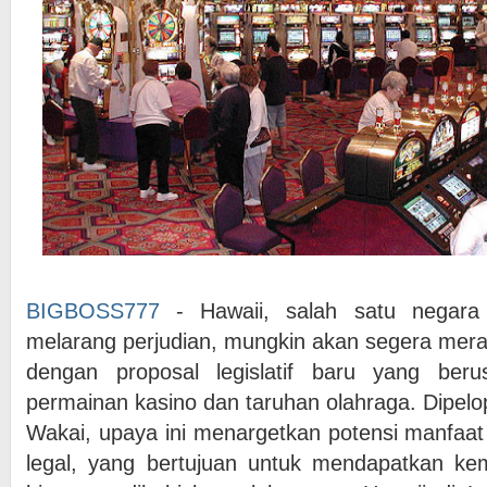
BIGBOSS777
- Hawaii, salah satu negara 
melarang perjudian, mungkin akan segera merangk
dengan proposal legislatif baru yang ber
permainan kasino dan taruhan olahraga. Dipelo
Wakai, upaya ini menargetkan potensi manfaat 
legal, yang bertujuan untuk mendapatkan ke