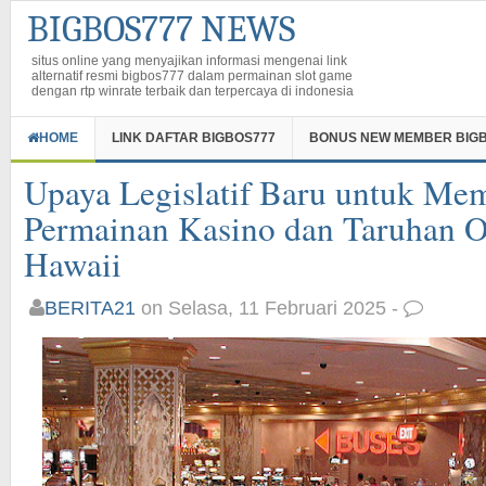
BIGBOS777 NEWS
situs online yang menyajikan informasi mengenai link
alternatif resmi bigbos777 dalam permainan slot game
dengan rtp winrate terbaik dan terpercaya di indonesia
HOME
LINK DAFTAR BIGBOS777
BONUS NEW MEMBER BIG
Upaya Legislatif Baru untuk Me
Permainan Kasino dan Taruhan O
Hawaii
BERITA21
on Selasa, 11 Februari 2025 -