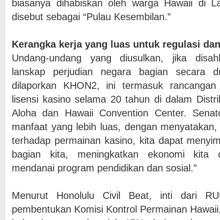
biasanya dihabiskan oleh warga Hawaii di L
disebut sebagai “Pulau Kesembilan.”
Kerangka kerja yang luas untuk regulasi d
Undang-undang yang diusulkan, jika dis
lanskap perjudian negara bagian secara d
dilaporkan KHON2, ini termasuk rancangan
lisensi kasino selama 20 tahun di dalam Distr
Aloha dan Hawaii Convention Center. Sena
manfaat yang lebih luas, dengan menyatakan,
terhadap permainan kasino, kita dapat menyim
bagian kita, meningkatkan ekonomi kita
mendanai program pendidikan dan sosial.”
Menurut Honolulu Civil Beat, inti dari 
pembentukan Komisi Kontrol Permainan Hawaii