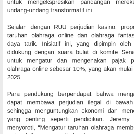
untuk mengekspresikan pandangan merek
undang-undang transformatif ini.
Sejalan dengan RUU perjudian kasino, prop
taruhan olahraga online dan olahraga fanta
daya tarik. Inisiatif ini, yang dipimpin ol
didukung dengan suara bulat di komite Sen
untuk mengatur dan mengenakan pajak pa
olahraga online sebesar 10%, yang akan mulai 
2025.
Para pendukung berpendapat bahwa menga
dapat membawa perjudian ilegal di bawa
sehingga menguntungkan ekonomi dan mend
yang penting seperti pendidikan. Jerem
menyoroti, “Mengatur taruhan olahraga membe