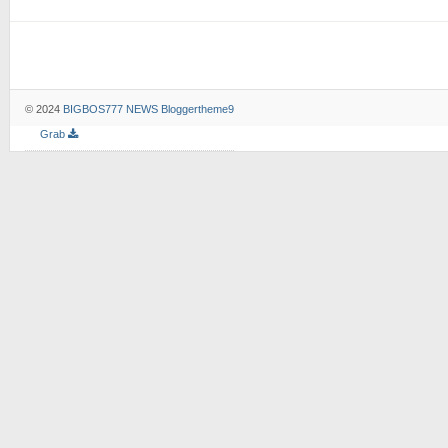
© 2024
BIGBOS777 NEWS
Bloggertheme9
Grab