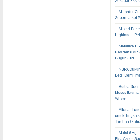
Sekadar Eksp
Miliarder C
Supermarket P
Misteri Penc
Highlands, Pe
Metallica D
Residensi di 
Gugur 2026
NBPA Dukun
Bets: Demi Int
Bet9ja Spons
Moses Itauma J
Whyte
Altenar Lunc
untuk Tingkatk
Taruhan Olah
Mulai 6 Agu
Bisa Akses Sp