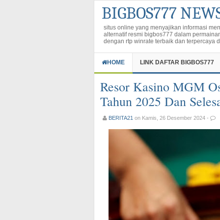
BIGBOS777 NEW
situs online yang menyajikan informasi men
alternatif resmi bigbos777 dalam permaina
dengan rtp winrate terbaik dan terpercaya d
HOME
LINK DAFTAR BIGBOS777
Resor Kasino MGM Os
Tahun 2025 Dan Seles
BERITA21
on Kamis, 26 Desember 2024 -