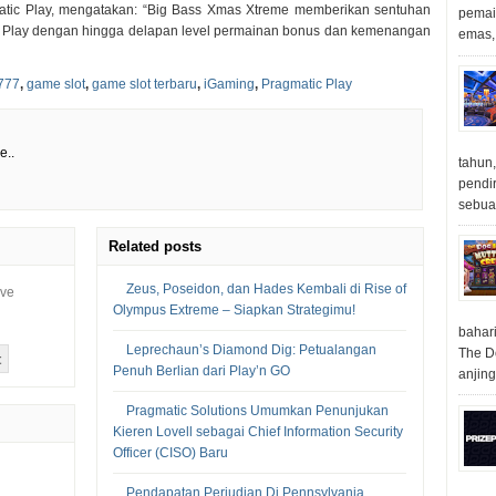
gmatic Play, mengatakan: “Big Bass Xmas Xtreme memberikan sentuhan
pemai
ic Play dengan hingga delapan level permainan bonus dan kemenangan
emas,
777
,
game slot
,
game slot terbaru
,
iGaming
,
Pragmatic Play
e..
tahun
pendi
sebuah
Related posts
Zeus, Poseidon, dan Hades Kembali di Rise of
ive
Olympus Extreme – Siapkan Strategimu!
bahar
Leprechaun’s Diamond Dig: Petualangan
The D
Penuh Berlian dari Play’n GO
anjing
Pragmatic Solutions Umumkan Penunjukan
Kieren Lovell sebagai Chief Information Security
Officer (CISO) Baru
Pendapatan Perjudian Di Pennsylvania