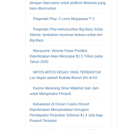
dengan Starcasino untuk platform Belanda yang
baru diluncurkan
Pragmatic Play: 5 Lions Megaways™ 2
Pragmatic Play meluncurkan Big Bass Xmas
Xtreme, tambahan musiman terbaru untuk seri
Big Bass
Macquarie: Volume Pasar Prediksi
Diperkirakan Akan Mencapai $1,5 Triliun pada
Tahun 2030
MITOS-MITOS VEGAS YANG TERBANTUK:
Las Vegas adalah Ibukota Bunuh Diri di AS
Kasino Melarang Sinar Matahari dan Jam
untuk Mengelabui Penjudi
Kebakaran di Ocean Casino Resort
Diperkirakan Menyebabkan Kerugian
Pendapatan Perjudian Sebesar $1,4 Juta bagi
Properti Tersebut