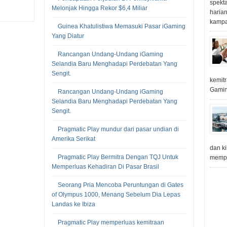
spekta
Melonjak Hingga Rekor $6,4 Miliar
haria
kampa
Guinea Khatulistiwa Memasuki Pasar iGaming
Yang Diatur
Rancangan Undang-Undang iGaming
Selandia Baru Menghadapi Perdebatan Yang
Sengit.
kemitr
Gaming
Rancangan Undang-Undang iGaming
Selandia Baru Menghadapi Perdebatan Yang
Sengit.
Pragmatic Play mundur dari pasar undian di
Amerika Serikat
dan ki
Pragmatic Play Bermitra Dengan TQJ Untuk
mempe
Memperluas Kehadiran Di Pasar Brasil
Seorang Pria Mencoba Peruntungan di Gates
of Olympus 1000, Menang Sebelum Dia Lepas
Landas ke Ibiza
Pragmatic Play memperluas kemitraan