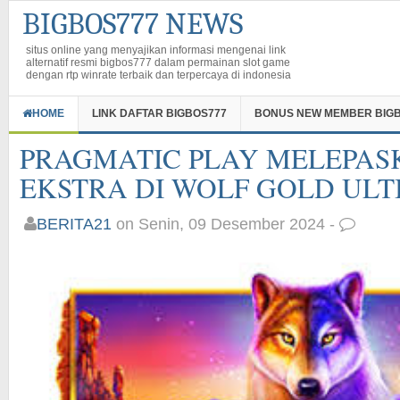
BIGBOS777 NEWS
situs online yang menyajikan informasi mengenai link
alternatif resmi bigbos777 dalam permainan slot game
dengan rtp winrate terbaik dan terpercaya di indonesia
HOME
LINK DAFTAR BIGBOS777
BONUS NEW MEMBER BIG
PRAGMATIC PLAY MELEPASK
EKSTRA DI WOLF GOLD ULT
BERITA21
on Senin, 09 Desember 2024 -