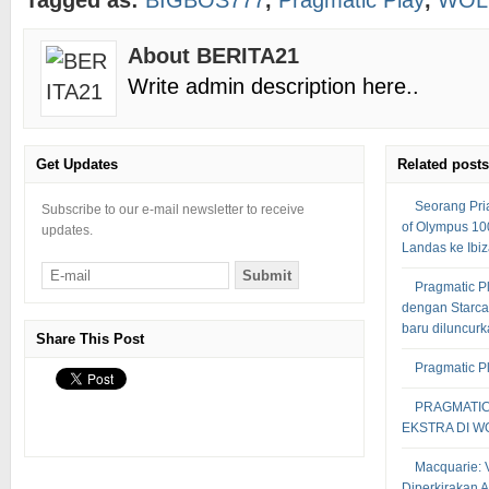
Tagged as:
BIGBOS777
,
Pragmatic Play
,
WOL
About BERITA21
Write admin description here..
Get Updates
Related posts
Seorang Pri
Subscribe to our e-mail newsletter to receive
of Olympus 1
updates.
Landas ke Ibi
Pragmatic P
dengan Starca
baru diluncur
Share This Post
Pragmatic P
PRAGMATIC 
EKSTRA DI W
Macquarie: 
Diperkirakan 