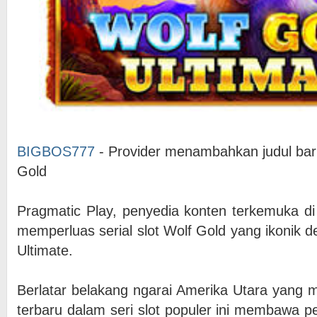
BIGBOS777
- Provider menambahkan judul bar
Gold
Pragmatic Play, penyedia konten terkemuka di 
memperluas serial slot Wolf Gold yang ikonik d
Ultimate.
Berlatar belakang ngarai Amerika Utara yang
terbaru dalam seri slot populer ini membawa p