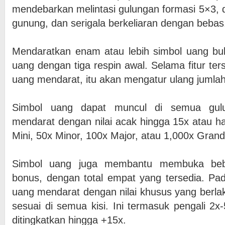
mendebarkan melintasi gulungan formasi 5×3, 
gunung, dan serigala berkeliaran dengan bebas
Mendaratkan enam atau lebih simbol uang bul
uang dengan tiga respin awal. Selama fitur ters
uang mendarat, itu akan mengatur ulang jumlah 
Simbol uang dapat muncul di semua gulu
mendarat dengan nilai acak hingga 15x atau ha
Mini, 50x Minor, 100x Major, atau 1,000x Grand
Simbol uang juga membantu membuka bebe
bonus, dengan total empat yang tersedia. Pad
uang mendarat dengan nilai khusus yang berla
sesuai di semua kisi. Ini termasuk pengali 2x
ditingkatkan hingga +15x.