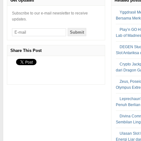
Get Updates
Related posts
Yggdrasil M
Subscribe to our e-mail newsletter to receive
Bersama Merku
updates.
Play’n GO H
Lab of Madness
DEGEN Studi
Share This Post
Slot Antariksa
Crypto Jackp
dari Dragon 
Zeus, Posei
Olympus Extre
Leprechaun’
Penuh Berlian 
Divina Comm
Sembilan Ling
Ulasan Slot
Energi Liar d