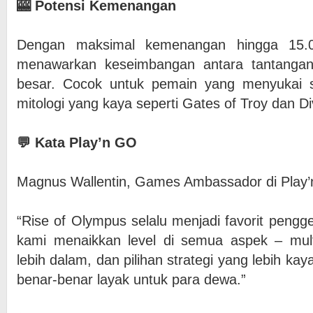
🎰 Potensi Kemenangan
Dengan maksimal kemenangan hingga 15.00
menawarkan keseimbangan antara tantangan,
besar. Cocok untuk pemain yang menyukai sl
mitologi yang kaya seperti Gates of Troy dan 
💬 Kata Play’n GO
Magnus Wallentin, Games Ambassador di Play’
“Rise of Olympus selalu menjadi favorit peng
kami menaikkan level di semua aspek – multipl
lebih dalam, dan pilihan strategi yang lebih ka
benar-benar layak untuk para dewa.”