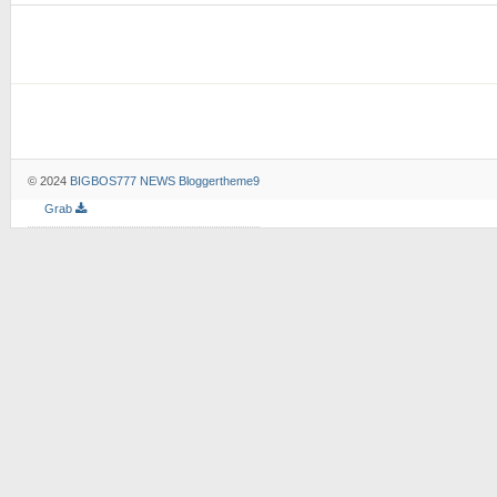
© 2024
BIGBOS777 NEWS
Bloggertheme9
Grab