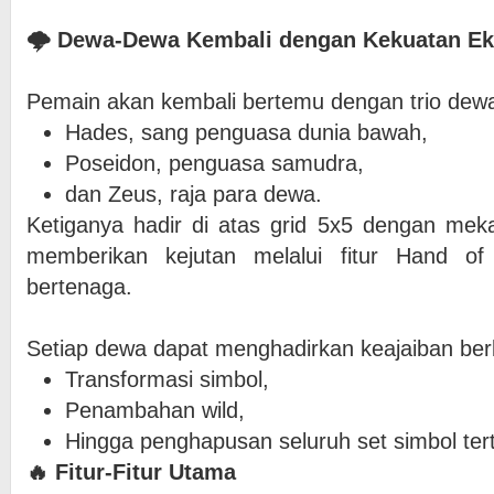
🌩️ Dewa-Dewa Kembali dengan Kekuatan E
Pemain akan kembali bertemu dengan trio dew
Hades, sang penguasa dunia bawah,
Poseidon, penguasa samudra,
dan Zeus, raja para dewa.
Ketiganya hadir di atas grid 5x5 dengan mek
memberikan kejutan melalui fitur Hand of
bertenaga.
Setiap dewa dapat menghadirkan keajaiban ber
Transformasi simbol,
Penambahan wild,
Hingga penghapusan seluruh set simbol ter
🔥 Fitur-Fitur Utama