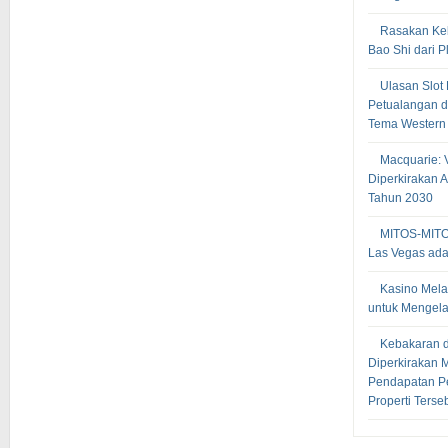
Rasakan Keb
Bao Shi dari P
Ulasan Slot 
Petualangan d
Tema Western
Macquarie: 
Diperkirakan 
Tahun 2030
MITOS-MIT
Las Vegas adal
Kasino Mela
untuk Mengela
Kebakaran d
Diperkirakan
Pendapatan Pe
Properti Terse