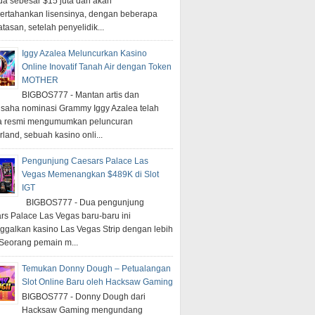
da sebesar $15 juta dan akan
rtahankan lisensinya, dengan beberapa
asan, setelah penyelidik...
Iggy Azalea Meluncurkan Kasino
Online Inovatif Tanah Air dengan Token
MOTHER
BIGBOS777 - Mantan artis dan
saha nominasi Grammy Iggy Azalea telah
a resmi mengumumkan peluncuran
land, sebuah kasino onli...
Pengunjung Caesars Palace Las
Vegas Memenangkan $489K di Slot
IGT
BIGBOS777 - Dua pengunjung
rs Palace Las Vegas baru-baru ini
ggalkan kasino Las Vegas Strip dengan lebih
 Seorang pemain m...
Temukan Donny Dough – Petualangan
Slot Online Baru oleh Hacksaw Gaming
BIGBOS777 - Donny Dough dari
Hacksaw Gaming mengundang