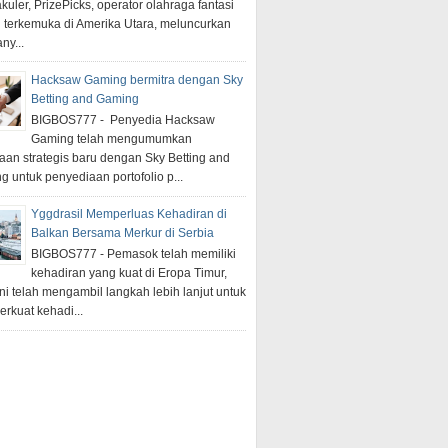
kuler, PrizePicks, operator olahraga fantasi
n terkemuka di Amerika Utara, meluncurkan
ny...
Hacksaw Gaming bermitra dengan Sky
Betting and Gaming
BIGBOS777 - Penyedia Hacksaw
Gaming telah mengumumkan
aan strategis baru dengan Sky Betting and
 untuk penyediaan portofolio p...
Yggdrasil Memperluas Kehadiran di
Balkan Bersama Merkur di Serbia
BIGBOS777 - Pemasok telah memiliki
kehadiran yang kuat di Eropa Timur,
ni telah mengambil langkah lebih lanjut untuk
rkuat kehadi...