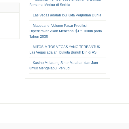
Bersama Merkur di Serbia
Las Vegas adalah Ibu Kota Perjudian Dunia
Macquarie: Volume Pasar Prediksi
Diperkirakan Akan Mencapai $1,5 Triliun pada
Tahun 2030
MITOS-MITOS VEGAS YANG TERBANTUK:
Las Vegas adalah Ibukota Bunuh Diri di AS
Kasino Melarang Sinar Matahari dan Jam
untuk Mengelabui Penjudi