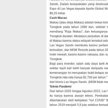
Sands. Dalam kesepakatan yang diselesaik
Expo di Las Vegas kepada Apollo Global M
$6,25 miliar.
Cash Macau
Makau (atau dieja Makau) adalah bekas kolo
Tiongkok pada tahun 1999 dan, setelah m
mendiang "Raja Makau", dan keluarganya
Tiongkok daratan. Meskipun perjudian di da
di Makau karena status wilayah tersebut seba
Las Vegas Sands membuka kasino pertaman
kemudian, dan MGM Resorts pada tahun 2007
hotel mewah, kasino-kasino raksasa, dan su
Tiongkok.
Bagi para investor, salah satu daya tarik 
sekitar tujuh kali lebih banyak daripada m
kemenangan ini merupakan bukti betapa ser
Tiongkok rata-rata hanya $1.700 per tahu
dari bisnis Las Vegas Sands. (MGM tidak m
Teknis Pandemi
Dari tahun 2020 hingga Agustus 2023, Las V
itu hanya karena alasan teknis. Pembat
diberlakukan oleh kebijakan "nol COVID" 
tahun 2019 menjadi 5,9 juta setahun kemud