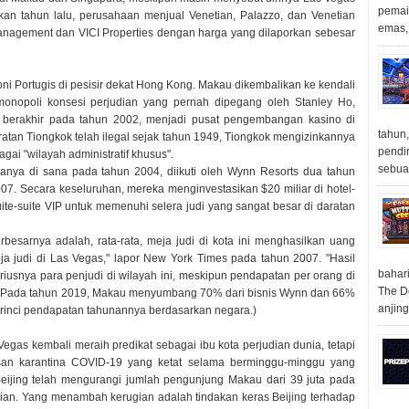
pemai
an tahun lalu, perusahaan menjual Venetian, Palazzo, dan Venetian
emas,
anagement dan VICI Properties dengan harga yang dilaporkan sebesar
ni Portugis di pesisir dekat Hong Kong. Makau dikembalikan ke kendali
onopoli konsesi perjudian yang pernah dipegang oleh Stanley Ho,
 berakhir pada tahun 2002, menjadi pusat pengembangan kasino di
tahun
ratan Tiongkok telah ilegal sejak tahun 1949, Tiongkok mengizinkannya
pendi
gai "wilayah administratif khusus".
sebuah
ya di sana pada tahun 2004, diikuti oleh Wynn Resorts dua tahun
. Secara keseluruhan, mereka menginvestasikan $20 miliar di hotel-
ite-suite VIP untuk memenuhi selera judi yang sangat besar di daratan
terbesarnya adalah, rata-rata, meja judi di kota ini menghasilkan uang
eja judi di Las Vegas," lapor New York Times pada tahun 2007. "Hasil
bahar
iusnya para penjudi di wilayah ini, meskipun pendapatan per orang di
The D
n." Pada tahun 2019, Makau menyumbang 70% dari bisnis Wynn dan 66%
anjing
erinci pendapatan tahunannya berdasarkan negara.)
egas kembali meraih predikat sebagai ibu kota perjudian dunia, tetapi
asan karantina COVID-19 yang ketat selama berminggu-minggu yang
Beijing telah mengurangi jumlah pengunjung Makau dari 39 juta pada
ian. Yang menambah kerugian adalah tindakan keras Beijing terhadap