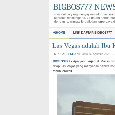
BIGBOS777 NEW
situs online yang menyajikan informasi men
alternatif resmi bigbos777 dalam permaina
dengan rtp winrate terbaik dan terpercaya d
HOME
LINK DAFTAR BIGBOS777
Las Vegas adalah Ibu 
PUSAT BERITA
on Sabtu, 02 Agustus 2025 -
BIGBOS777
- Apa yang terjadi di Macau ru
tetap Las Vegas yang menyadari bahwa kota 
tahun terakhir.