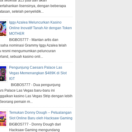
da sebesar $15 juta dan akan
rtahankan lisensinya, dengan beberapa
asan, setelah penyelidik...
Iggy Azalea Meluncurkan Kasino
Online Inovatif Tanah Air dengan Token
MOTHER
BIGBOS777 - Mantan artis dan
saha nominasi Grammy Iggy Azalea telah
a resmi mengumumkan peluncuran
land, sebuah kasino onli...
Pengunjung Caesars Palace Las
Vegas Memenangkan $489K di Slot
IGT
BIGBOS777 - Dua pengunjung
rs Palace Las Vegas baru-baru ini
ggalkan kasino Las Vegas Strip dengan lebih
 Seorang pemain m...
Temukan Donny Dough – Petualangan
Slot Online Baru oleh Hacksaw Gaming
BIGBOS777 - Donny Dough dari
Hacksaw Gaming mengundang