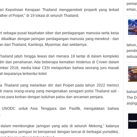
pemai
emas,
ari Kepolisian Kerajaan Thailand menggerebek properti yang terkait
er of Poipet,” di 19 lokasi di seluruh Thailand.
et sebagai pusat kejahatan siber dan perdagangan manusia serta kerja
ah dikaitkan dengan jaringan perdagangan manusia yang merekrut - dan
an dari Thailand, Kamboja, Myanmar, dan sekitarnya.
tahun
pendi
ailand jatuh hingga tewas dari menara 18 lantai di dalam kompleks
sebuah
diri dari penahanan. Ada beberapa kematian misterius di Crown dalam
tember 2018, media lokal CEN melaporkan bahwa seorang juru masak
h kepalanya terbentur toilet.
a Thailand yang melarikan diri dari Poipet pada tahun 2022 merinci
i mana orang-orang yang mengenakan seragam polisi Thailand asli -
bahar
eras para korban dengan tuduhan palsu dan ancaman penjara.
The D
anjing
an UNODC untuk Asia Tenggara dan Pasifik, mengatakan bahwa
.
n dalam membongkar jaringan yang ada di seluruh Mekong,” katanya
agaimana jaringan ini beroperasi dengan lancar di berbagai yurisdiksi,