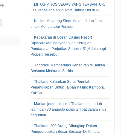
MITOS-MITOS VEGAS YANG TERBANTUK:
ive
Las Vegas adalah Ibukota Bunuh Diri di AS
Kasino Melarang Sinar Matahari dan Jam
untuk Mengelabui Penjudi
Kebakaran di Ocean Casino Resort
Diperkirakan Menyebabkan Kerugian
Pendapatan Perjudian Sebesar $1,4 Juta bagi
Properti Tersebut
Yggdrasil Memperluas Kehadiran di Balkan
Bersama Merkur di Serbia
Thailand Keluarkan Surat Perintah
Penangkapan Untuk Taipan Kasino Kamboja,
Kok An
Mantan jenderal polisi Thailand menuduh
lebih dari 30 anggota polisi terlibat dalam situs
perjudian
Thailand: 200 Orang Ditangkap Dalam
Penggerebekan Besar-Besaran Di Tempat