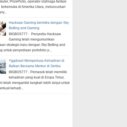
kuler, PrizePicks, operator olahraga fantasi
n terkemuka di Amerika Utara, meluncurkan
ny...
Hacksaw Gaming bermitra dengan Sky
Betting and Gaming
BIGBOS777 - Penyedia Hacksaw
Gaming telah mengumumkan
aan strategis baru dengan Sky Betting and
 untuk penyediaan portofolio p...
Yggdrasil Memperluas Kehadiran di
Balkan Bersama Merkur di Serbia
BIGBOS777 - Pemasok telah memiliki
kehadiran yang kuat di Eropa Timur,
ni telah mengambil langkah lebih lanjut untuk
rkuat kehadi...