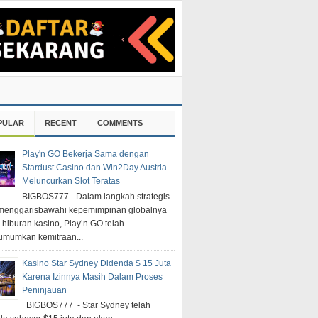
PULAR
RECENT
COMMENTS
Play'n GO Bekerja Sama dengan
Stardust Casino dan Win2Day Austria
Meluncurkan Slot Teratas
BIGBOS777 - Dalam langkah strategis
menggarisbawahi kepemimpinan globalnya
hiburan kasino, Play’n GO telah
mumkan kemitraan...
Kasino Star Sydney Didenda $ 15 Juta
Karena Izinnya Masih Dalam Proses
Peninjauan
BIGBOS777 - Star Sydney telah