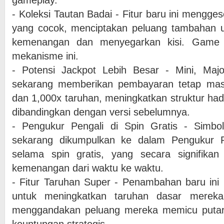
gameplay.
- Koleksi Tautan Badai - Fitur baru ini mengges
yang cocok, menciptakan peluang tambahan 
kemenangan dan menyegarkan kisi. Game as
mekanisme ini.
- Potensi Jackpot Lebih Besar - Mini, Ma
sekarang memberikan pembayaran tetap mas
dan 1,000x taruhan, meningkatkan struktur had
dibandingkan dengan versi sebelumnya.
- Pengukur Pengali di Spin Gratis - Simbo
sekarang dikumpulkan ke dalam Pengukur P
selama spin gratis, yang secara signifikan
kemenangan dari waktu ke waktu.
- Fitur Taruhan Super - Penambahan baru in
untuk meningkatkan taruhan dasar merek
menggandakan peluang mereka memicu putar