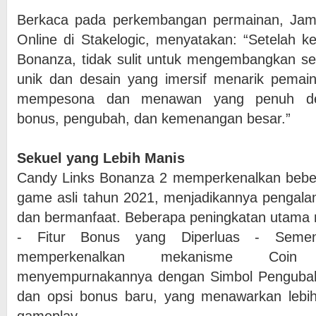
Berkaca pada perkembangan permainan, James 
Online di Stakelogic, menyatakan: “Setelah 
Bonanza, tidak sulit untuk mengembangkan sek
unik dan desain yang imersif menarik pemai
mempesona dan menawan yang penuh de
bonus, pengubah, dan kemenangan besar.”
Sekuel yang Lebih Manis
Candy Links Bonanza 2 memperkenalkan bebe
game asli tahun 2021, menjadikannya pengala
dan bermanfaat. Beberapa peningkatan utama m
- Fitur Bonus yang Diperluas - Seme
memperkenalkan mekanisme Coin 
menyempurnakannya dengan Simbol Pengubah
dan opsi bonus baru, yang menawarkan lebih