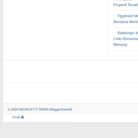
Properti Terse
Yggdrasil M
Bersama Merku
Stakelogic 
Links Bonanz
Menang
© 2024
BIGBOS777 NEWS
Bloggertheme9
Grab