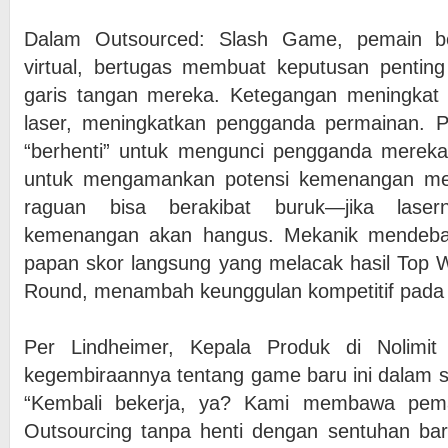
Dalam Outsourced: Slash Game, pemain ber
virtual, bertugas membuat keputusan penting
garis tangan mereka. Ketegangan meningkat d
laser, meningkatkan pengganda permainan.
“berhenti” untuk mengunci pengganda mereka
untuk mengamankan potensi kemenangan me
raguan bisa berakibat buruk—jika lase
kemenangan akan hangus. Mekanik mendebark
papan skor langsung yang melacak hasil Top W
Round, menambah keunggulan kompetitif pada
Per Lindheimer, Kepala Produk di Nolimit
kegembiraannya tentang game baru ini dalam s
“Kembali bekerja, ya? Kami membawa pema
Outsourcing tanpa henti dengan sentuhan ba