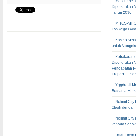
Macquarie: 
Diperkirakan 
Tahun 2030
MITOS-MIT
Las Vegas adal
Kasino Mela
untuk Mengela
Kebakaran d
Diperkirakan
Pendapatan Pe
Properti Terse
Yggdrasil M
Bersama Merku
Nolimit Cit
Slash dengan
Nolimit Cit
kepada Sneaky
Jalan Raya 