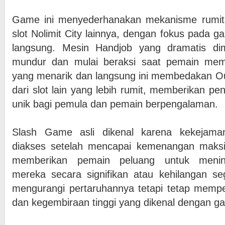
Game ini menyederhanakan mekanisme rumit ya
slot Nolimit City lainnya, dengan fokus pada 
langsung. Mesin Handjob yang dramatis di
mundur dan mulai beraksi saat pemain memul
yang menarik dan langsung ini membedakan O
dari slot lain yang lebih rumit, memberikan p
unik bagi pemula dan pemain berpengalaman.
Slash Game asli dikenal karena kekejaman
diakses setelah mencapai kemenangan maks
memberikan pemain peluang untuk meni
mereka secara signifikan atau kehilangan seg
mengurangi pertaruhannya tetapi tetap memp
dan kegembiraan tinggi yang dikenal dengan g