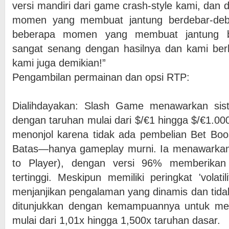
versi mandiri dari game crash-style kami, dan
momen yang membuat jantung berdebar-deb
beberapa momen yang membuat jantung be
sangat senang dengan hasilnya dan kami be
kami juga demikian!”
Pengambilan permainan dan opsi RTP:
Dialihdayakan: Slash Game menawarkan sis
dengan taruhan mulai dari $/€1 hingga $/€1.00
menonjol karena tidak ada pembelian Bet Boo
Batas—hanya gameplay murni. Ia menawarkan 
to Player), dengan versi 96% memberikan 
tertinggi. Meskipun memiliki peringkat 'volati
menjanjikan pengalaman yang dinamis dan tidak
ditunjukkan dengan kemampuannya untuk m
mulai dari 1,01x hingga 1,500x taruhan dasar.